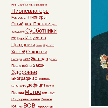
НИИ
Стройка
Ушли из жизни
Пионерлагерь
Пионеры
Комсомол
Октябрята
Плакат
Отдых
Субботники
Заседания
Искусство
Цирк
ГАИ
Праздники
Футбол
Флот
Открытки
Хоккей
Эстрада
Секс
Награды
Деньги
Закон
После войны
Здоровье
Биографии
Оттепель
Дефицит
Катастрофы
Песни
Метро
Премии
Дом и быт
Соцсоревнование
Разное
ВОВ
Терроризм
Юбилеи