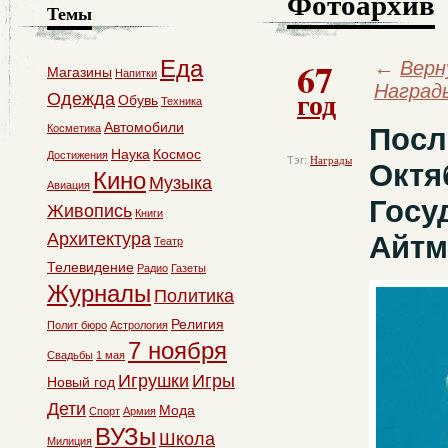
Фотоархив
Темы
67
Еда
←
Верн
Магазины
Напитки
Наград
год
Одежда
Обувь
Техника
Автомобили
Косметика
Посл
Наука
Космос
Достижения
Тэг:
Награды
Октя
Кино
Музыка
Авиация
Госу
Живопись
Книги
Архитектура
Айтм
Театр
Телевидение
Радио
Газеты
Журналы
Политика
Религия
Полит бюро
Астрология
7 ноября
Свадьбы
1 мая
Игрушки
Игры
Новый год
Дети
Мода
Спорт
Армия
ВУЗы
Школа
Милиция