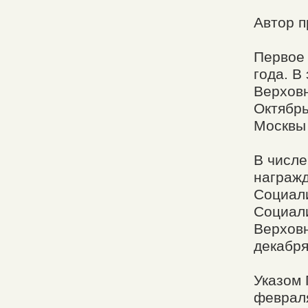
Автор п
Первое 
года. В
Верхов
Октябрь
Москвы 
В числ
награж
Социали
Социали
Верховн
декабря
Указом 
феврал