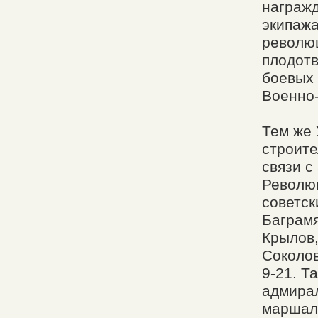
награжд
экипажа
революц
плодотв
боевых 
Военно-
Тем же 
строите
связи с
Револю
советск
Баграмя
Крылов,
Соколо
9-21. Т
адмирал
маршал