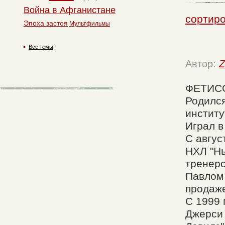
Война в Афганистане
сортир
Эпоха застоя
Мультфильмы
Все темы
Автор:
Z
ФЕТИСО
Родился
институ
Играл в
C авгус
НХЛ "Нь
тренерс
Павлом 
продаж
С 1999 
Джерси 