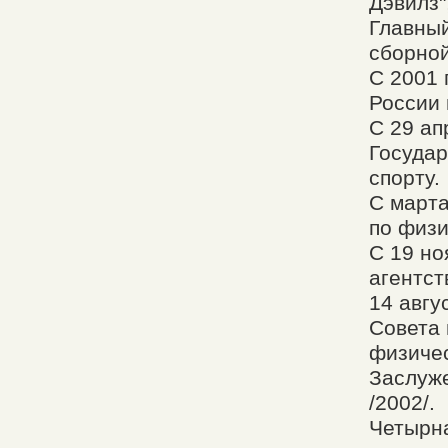
Дэвилз"
Главны
сборной
С 2001 
России 
С 29 ап
Государ
спорту.
С марта
по физи
С 19 но
агентст
14 авгу
Совета 
физичес
Заслуж
/2002/.
Четырн