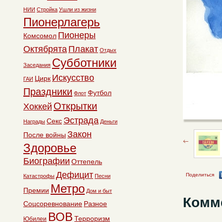
НИИ
Стройка
Ушли из жизни
Пионерлагерь
Пионеры
Комсомол
Октябрята
Плакат
Отдых
Субботники
Заседания
Искусство
Цирк
ГАИ
Праздники
Футбол
Флот
Открытки
Хоккей
Эстрада
Секс
Награды
Деньги
Закон
После войны
Здоровье
Биографии
Оттепель
Дефицит
Поделиться
Катастрофы
Песни
Метро
Премии
Дом и быт
Комм
Соцсоревнование
Разное
ВОВ
Терроризм
Юбилеи