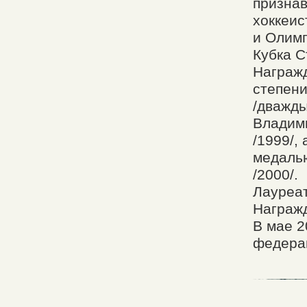
призна
хоккеис
и Олимп
Кубка С
Награжд
степени
/дважды
Владими
/1999/,
медаль
/2000/.
Лауреат
Награжд
В мае 2
федерац