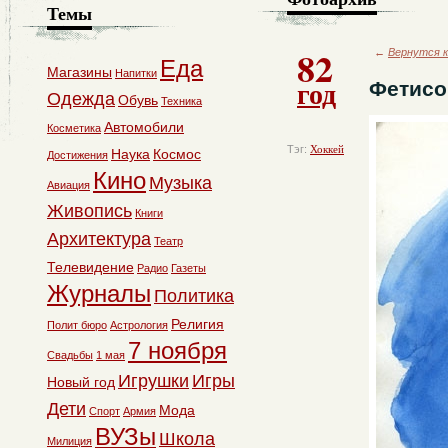
Темы
82
←
Вернутся к
Еда
Магазины
Напитки
год
Фетисо
Одежда
Обувь
Техника
Автомобили
Косметика
Тэг:
Хоккей
Наука
Космос
Достижения
Кино
Музыка
Авиация
Живопись
Книги
Архитектура
Театр
Телевидение
Радио
Газеты
Журналы
Политика
Религия
Полит бюро
Астрология
7 ноября
Свадьбы
1 мая
Игрушки
Игры
Новый год
Дети
Мода
Спорт
Армия
ВУЗы
Школа
Милиция