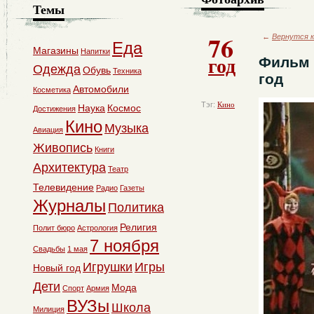
Темы
76
←
Вернутся к
Еда
Магазины
Напитки
год
Фильм 
Одежда
Обувь
Техника
год
Автомобили
Косметика
Тэг:
Кино
Наука
Космос
Достижения
Кино
Музыка
Авиация
Живопись
Книги
Архитектура
Театр
Телевидение
Радио
Газеты
Журналы
Политика
Религия
Полит бюро
Астрология
7 ноября
Свадьбы
1 мая
Игрушки
Игры
Новый год
Дети
Мода
Спорт
Армия
ВУЗы
Школа
Милиция