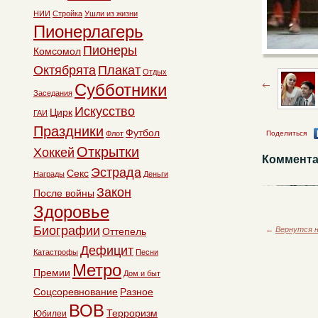
НИИ
Стройка
Ушли из жизни
Пионерлагерь
Пионеры
Комсомол
Октябрята
Плакат
Отдых
Субботники
Заседания
Искусство
Цирк
ГАИ
Праздники
Футбол
Флот
Поделиться
Открытки
Хоккей
Коммента
Эстрада
Секс
Награды
Деньги
Закон
После войны
Здоровье
Биографии
←
Вернутся н
Оттепель
Дефицит
Катастрофы
Песни
Метро
Премии
Дом и быт
Соцсоревнование
Разное
ВОВ
Терроризм
Юбилеи