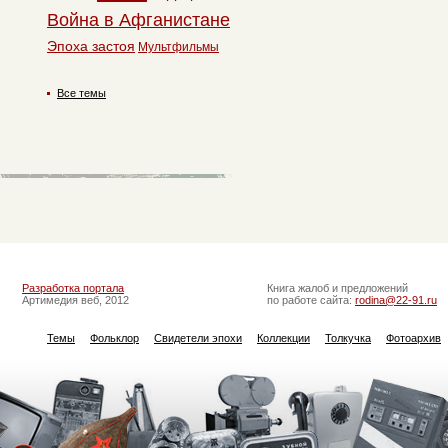
Война в Афганистане
Эпоха застоя
Мультфильмы
Все темы
Разработка портала
Книга жалоб и предложений
Артимедия веб, 2012
по работе сайта:
rodina@22-91.ru
Темы
Фольклор
Свидетели эпохи
Коллекции
Толкучка
Фотоархив