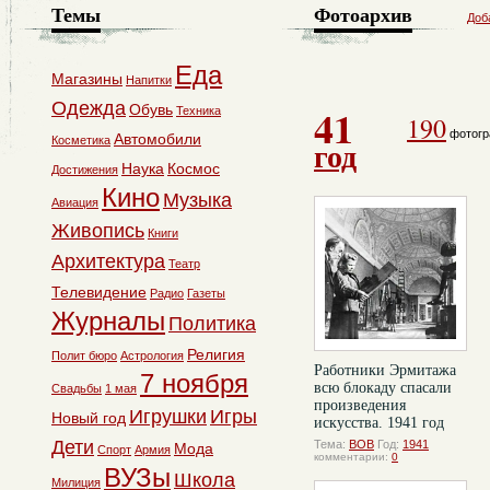
Темы
Фотоархив
Доб
Еда
Магазины
Напитки
Одежда
41
Обувь
Техника
190
фотогр
Автомобили
Косметика
год
Наука
Космос
Достижения
Кино
Музыка
Авиация
Живопись
Книги
Архитектура
Театр
Телевидение
Радио
Газеты
Журналы
Политика
Религия
Полит бюро
Астрология
Работники Эрмитажа
7 ноября
всю блокаду спасали
Свадьбы
1 мая
произведения
Игрушки
Игры
Новый год
искусства. 1941 год
Дети
Тема:
ВОВ
Год:
1941
Мода
Спорт
Армия
комментарии:
0
ВУЗы
Школа
Милиция