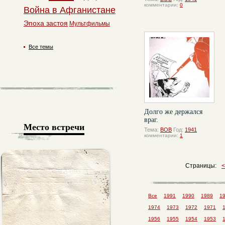
комментарии:
0
Война в Афганистане
Эпоха застоя
Мультфильмы
Все темы
Долго же держался
враг.
Место встречи
Тема:
ВОВ
Год:
1941
комментарии:
1
Страницы:
Все
1991
1990
1989
1
1974
1973
1972
1971
1956
1955
1954
1953