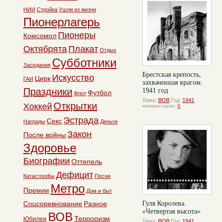
НИИ
Стройка
Ушли из жизни
Пионерлагерь
Пионеры
Комсомол
Октябрята
Плакат
Отдых
Субботники
Заседания
Брестская крепость,
Искусство
Цирк
ГАИ
захваченная врагом.
Праздники
1941 год
Футбол
Флот
Тема:
ВОВ
Год:
1941
Открытки
Хоккей
комментарии:
0
Эстрада
Секс
Награды
Деньги
Закон
После войны
Здоровье
Биографии
Оттепель
Дефицит
Катастрофы
Песни
Метро
Премии
Дом и быт
Соцсоревнование
Разное
Гуля Королева.
«Четвертая высота»
ВОВ
Терроризм
Юбилеи
Тема:
ВОВ
Год:
1941