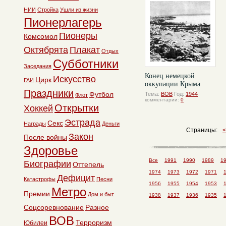
НИИ
Стройка
Ушли из жизни
Пионерлагерь
Пионеры
Комсомол
Октябрята
Плакат
Отдых
Субботники
Заседания
Конец немецкой
Искусство
Цирк
ГАИ
оккупации Крыма
Праздники
Футбол
Тема:
ВОВ
Год:
1944
Флот
комментарии:
0
Открытки
Хоккей
Эстрада
Секс
Награды
Деньги
Страницы:
Закон
После войны
Здоровье
Все
1991
1990
1989
1
Биографии
Оттепель
1974
1973
1972
1971
Дефицит
Катастрофы
Песни
1956
1955
1954
1953
Метро
Премии
Дом и быт
1938
1937
1936
1935
Соцсоревнование
Разное
ВОВ
Терроризм
Юбилеи