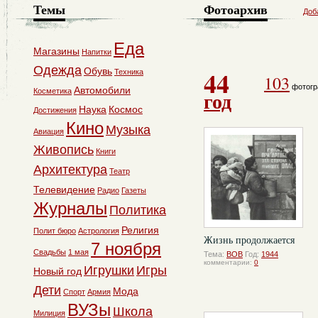
Темы
Фотоархив
Доб
Еда
Магазины
Напитки
Одежда
44
Обувь
Техника
103
фотогр
Автомобили
Косметика
год
Наука
Космос
Достижения
Кино
Музыка
Авиация
Живопись
Книги
Архитектура
Театр
Телевидение
Радио
Газеты
Журналы
Политика
Религия
Полит бюро
Астрология
Жизнь продолжается
7 ноября
Свадьбы
1 мая
Тема:
ВОВ
Год:
1944
комментарии:
0
Игрушки
Игры
Новый год
Дети
Мода
Спорт
Армия
ВУЗы
Школа
Милиция