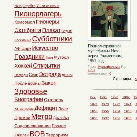
НИИ
Стройка
Ушли из жизни
Пионерлагерь
Пионеры
Комсомол
Октябрята
Плакат
Отдых
Субботники
Заседания
Полнометражный
Искусство
Цирк
ГАИ
мультфильм Ночь
Праздники
перед Рождеством,
Футбол
Флот
1951 год
Открытки
Хоккей
Тема:
Мультфильмы
Год:
1951
Эстрада
комментарии:
0
Секс
Награды
Деньги
Страницы:
Закон
После войны
Здоровье
Все
1991
1990
1989
1
Биографии
Оттепель
1974
1973
1972
1971
Дефицит
Катастрофы
Песни
1956
1955
1954
1953
Метро
Премии
Дом и быт
1938
1937
1936
1935
Соцсоревнование
Разное
ВОВ
Терроризм
Юбилеи