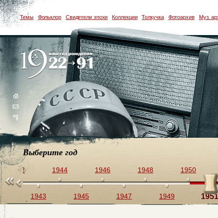
Темы
Фольклор
Свидетели эпохи
Коллекции
Толкучка
Фотоархив
Муз. ар
Выберите год
1942
1944
1946
1948
1950
1
1943
1945
1947
1949
195