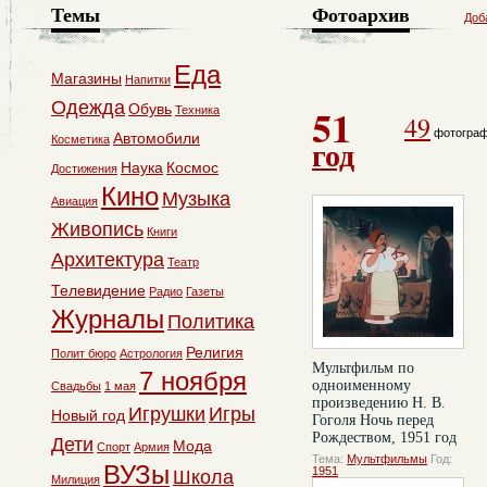
Темы
Фотоархив
Доб
Еда
Магазины
Напитки
Одежда
51
Обувь
Техника
49
фотогра
Автомобили
Косметика
год
Наука
Космос
Достижения
Кино
Музыка
Авиация
Живопись
Книги
Архитектура
Театр
Телевидение
Радио
Газеты
Журналы
Политика
Религия
Полит бюро
Астрология
Мультфильм по
7 ноября
одноименному
Свадьбы
1 мая
произведению Н. В.
Игрушки
Игры
Новый год
Гоголя Ночь перед
Рождеством, 1951 год
Дети
Мода
Спорт
Армия
Тема:
Мультфильмы
Год:
ВУЗы
1951
Школа
Милиция
комментарии:
0