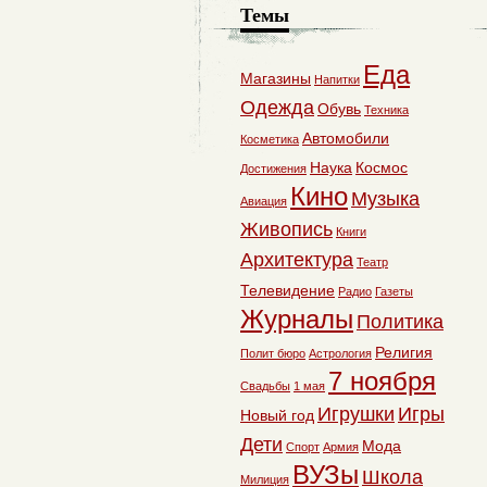
Темы
Еда
Магазины
Напитки
Одежда
Обувь
Техника
Автомобили
Косметика
Наука
Космос
Достижения
Кино
Музыка
Авиация
Живопись
Книги
Архитектура
Театр
Телевидение
Радио
Газеты
Журналы
Политика
Религия
Полит бюро
Астрология
7 ноября
Свадьбы
1 мая
Игрушки
Игры
Новый год
Дети
Мода
Спорт
Армия
ВУЗы
Школа
Милиция