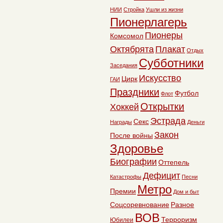
НИИ
Стройка
Ушли из жизни
Пионерлагерь
Пионеры
Комсомол
Октябрята
Плакат
Отдых
Субботники
Заседания
Искусство
Цирк
ГАИ
Праздники
Футбол
Флот
Открытки
Хоккей
Эстрада
Секс
Награды
Деньги
Закон
После войны
Здоровье
Биографии
Оттепель
Дефицит
Катастрофы
Песни
Метро
Премии
Дом и быт
Соцсоревнование
Разное
ВОВ
Терроризм
Юбилеи