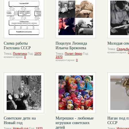
Схема работы
Поцелуи Леонида
Молодая се
Госплана СССР
Ильича Брежнева
Тема:
Свадьб
комментарии:
Тема:
Политика
Год:
1970
Тема:
Полит бюро
Год:
1970
комментарии:
0
комментарии:
0
Советские дети на
Матрешки - любимые
Наган под п
Новый год
игрушки советских
СССР
детей
Тема:
Новый год
Год:
1970
Тема:
Игрушк