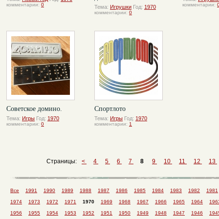
комментарии:
0
комментарии:
Тема:
Игрушки
Год:
1970
комментарии:
0
Советское домино.
Спортлото
Тема:
Игры
Год:
1970
Тема:
Игры
Год:
1970
комментарии:
0
комментарии:
1
Страницы:
<
4
5
6
7
8
9
10
11
12
13
Все
1991
1990
1989
1988
1987
1986
1985
1984
1983
1982
1981
1974
1973
1972
1971
1970
1969
1968
1967
1966
1965
1964
196
1956
1955
1954
1953
1952
1951
1950
1949
1948
1947
1946
194