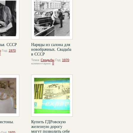
мья. СССР
Наряды из салона для
новобрачных. Свадьба
ы
Год:
1970
в СССР
0
Тема:
Свадьбы
Год:
1970
комментарии:
0
истоны.
Купить ГДРовскую
железную дорогу
могут позволить себе
и
Год:
1970