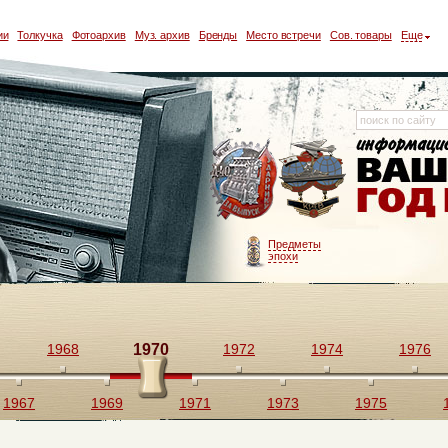
ии
Толкучка
Фотоархив
Муз. архив
Бренды
Место встречи
Сов. товары
Еще
Предметы
эпохи
1968
1970
1972
1974
1976
1967
1969
1971
1973
1975