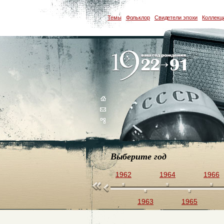
Темы
Фольклор
Свидетели эпохи
Коллекц
Выберите год
1958
1960
1962
1964
1966
1957
1959
1961
1963
1965