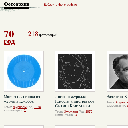
Фотоархив
Добавить фотографию
70
218
фотографий
год
Мягкая пластинка из
Логотип журнала
Валентин Ка
журнала Колобок
Юность. Линогравюра
Тема:
Журнал
Стасиса Красаускаса.
комментарии:
Тема:
Журналы
Год:
1970
комментарии:
1
Тема:
Журналы
Год:
1970
комментарии:
1