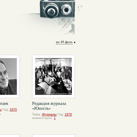
по 49 фото
таев
Редакция журнала
«Юность»
ы
Год:
1970
1
Тема:
Журналы
Год:
1970
комментарии:
1