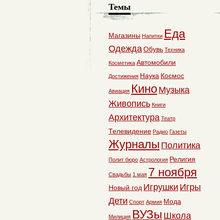
Темы
Еда
Магазины
Напитки
Одежда
Обувь
Техника
Автомобили
Косметика
Наука
Космос
Достижения
Кино
Музыка
Авиация
Живопись
Книги
Архитектура
Театр
Телевидение
Радио
Газеты
Журналы
Политика
Религия
Полит бюро
Астрология
7 ноября
Свадьбы
1 мая
Игрушки
Игры
Новый год
Дети
Мода
Спорт
Армия
ВУЗы
Школа
Милиция