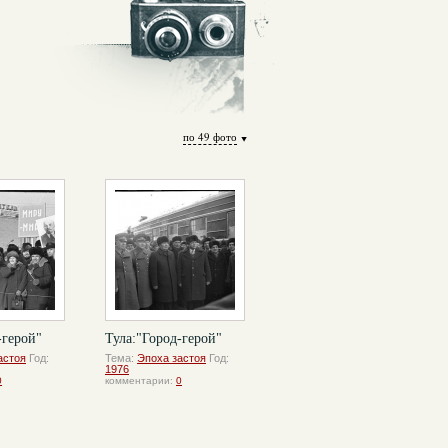
по 49 фото
-герой"
Тула:"Город-герой"
астоя
Год:
Тема:
Эпоха застоя
Год:
1976
0
комментарии:
0