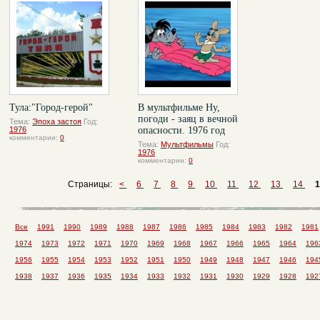
Тула:"Город-герой"
В мультфильме Ну,
погоди - заяц в вечной
Тема:
Эпоха застоя
Год:
1976
опасности. 1976 год
комментарии:
0
Тема:
Мультфильмы
Год:
1976
комментарии:
0
Страницы:
<
6
7
8
9
10
11
12
13
14
1
Все
1991
1990
1989
1988
1987
1986
1985
1984
1983
1982
1981
1974
1973
1972
1971
1970
1969
1968
1967
1966
1965
1964
196
1956
1955
1954
1953
1952
1951
1950
1949
1948
1947
1946
194
1938
1937
1936
1935
1934
1933
1932
1931
1930
1929
1928
192