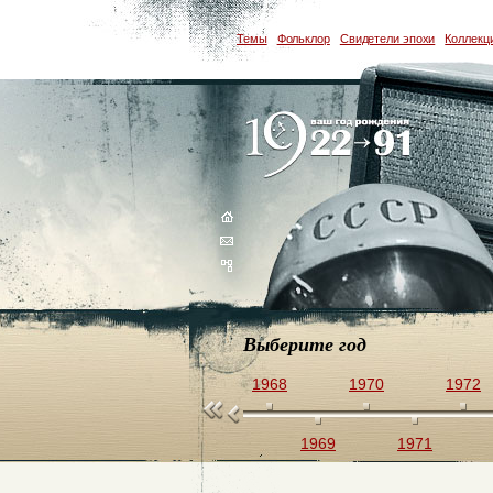
Темы
Фольклор
Свидетели эпохи
Коллекц
Выберите год
1964
1966
1968
1970
1972
1963
1965
1967
1969
1971