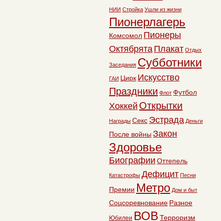
НИИ
Стройка
Ушли из жизни
Пионерлагерь
Пионеры
Комсомол
Октябрята
Плакат
Отдых
Субботники
Заседания
Искусство
Цирк
ГАИ
Праздники
Футбол
Флот
Открытки
Хоккей
Эстрада
Секс
Награды
Деньги
Закон
После войны
Здоровье
Биографии
Оттепель
Дефицит
Катастрофы
Песни
Метро
Премии
Дом и быт
Соцсоревнование
Разное
ВОВ
Терроризм
Юбилеи