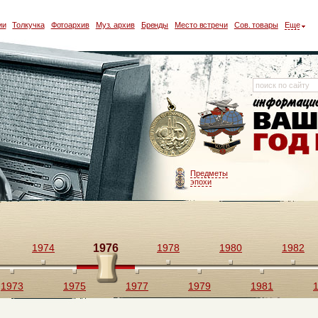
ии
Толкучка
Фотоархив
Муз. архив
Бренды
Место встречи
Сов. товары
Еще
Предметы
эпохи
1974
1976
1978
1980
1982
1973
1975
1977
1979
1981