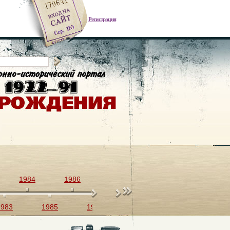
Регистрация
1984
1986
1988
1990
1983
1985
1987
1989
1991