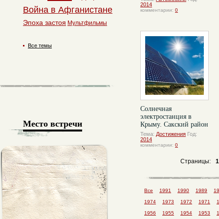
2014
Война в Афганистане
комментарии:
0
Эпоха застоя
Мультфильмы
Все темы
Солнечная
электростанция в
Место встречи
Крыму. Сакский район
Тема:
Достижения
Год:
2014
комментарии:
0
Страницы:
1
Все
1991
1990
1989
1
1974
1973
1972
1971
1956
1955
1954
1953