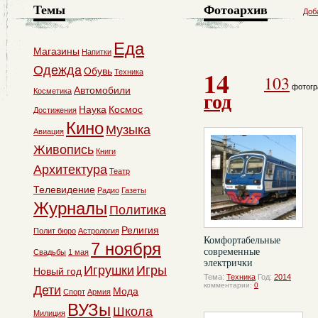
Темы
Фотоархив
Доб
Еда
Магазины
Напитки
Одежда
14
Обувь
Техника
103
фотогр
Автомобили
Косметика
год
Наука
Космос
Достижения
Кино
Музыка
Авиация
Живопись
Книги
Архитектура
Театр
Телевидение
Радио
Газеты
Журналы
Политика
Религия
Полит бюро
Астрология
Комфортабельные
7 ноября
современные
Свадьбы
1 мая
электрички
Игрушки
Игры
Новый год
Тема:
Техника
Год:
2014
комментарии:
0
Дети
Мода
Спорт
Армия
ВУЗы
Школа
Милиция