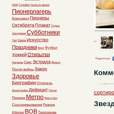
НИИ
Стройка
Ушли из жизни
Пионерлагерь
Пионеры
Комсомол
Октябрята
Плакат
Отдых
Субботники
Заседания
Искусство
Цирк
ГАИ
Праздники
Футбол
Флот
Открытки
Хоккей
Поделиться
Эстрада
Секс
Награды
Деньги
Закон
После войны
Комм
Здоровье
Биографии
Оттепель
Дефицит
Катастрофы
Песни
сортир
Метро
Премии
Дом и быт
Звезд
Соцсоревнование
Разное
ВОВ
Терроризм
Юбилеи