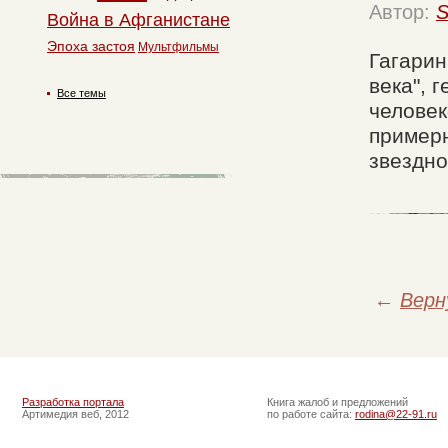
Автор:
S
Война в Афганистане
Эпоха застоя
Мультфильмы
Гагарин
века", 
Все темы
человек
примерн
звездно
←
Верн
Разработка портала
Книга жалоб и предложений
Артимедия веб, 2012
по работе сайта:
rodina@22-91.ru