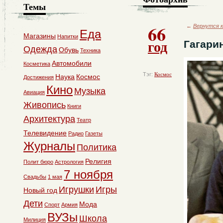
Темы
66
←
Вернутся к
Еда
Магазины
Напитки
год
Гагари
Одежда
Обувь
Техника
Автомобили
Косметика
Тэг:
Космос
Наука
Космос
Достижения
Кино
Музыка
Авиация
Живопись
Книги
Архитектура
Театр
Телевидение
Радио
Газеты
Журналы
Политика
Религия
Полит бюро
Астрология
7 ноября
Свадьбы
1 мая
Игрушки
Игры
Новый год
Дети
Мода
Спорт
Армия
ВУЗы
Школа
Милиция