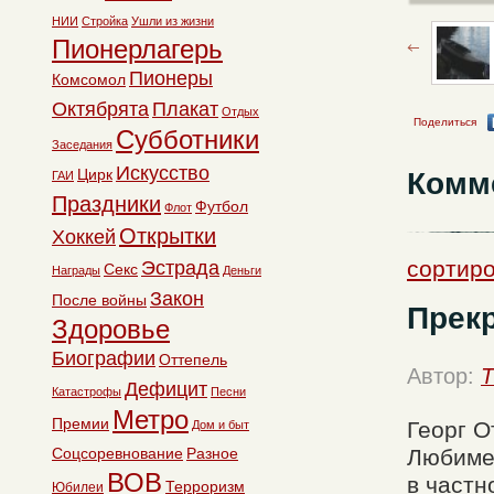
НИИ
Стройка
Ушли из жизни
Пионерлагерь
Пионеры
Комсомол
Октябрята
Плакат
Отдых
Поделиться
Субботники
Заседания
Искусство
Цирк
Комм
ГАИ
Праздники
Футбол
Флот
Открытки
Хоккей
сортир
Эстрада
Секс
Награды
Деньги
Закон
После войны
Прек
Здоровье
Биографии
Оттепель
Автор:
T
Дефицит
Катастрофы
Песни
Метро
Премии
Георг О
Дом и быт
Соцсоревнование
Разное
Любимец
ВОВ
в частн
Терроризм
Юбилеи