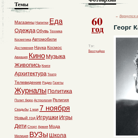
Темы
60
←
Вернутся к
Еда
Магазины
Напитки
год
Георг 
Одежда
Обувь
Техника
Автомобили
Косметика
Тэг:
Наука
Космос
Достижения
Биографии
Кино
Музыка
Авиация
Живопись
Книги
Архитектура
Театр
Телевидение
Радио
Газеты
Журналы
Политика
Религия
Полит бюро
Астрология
7 ноября
Свадьбы
1 мая
Игрушки
Игры
Новый год
Дети
Мода
Спорт
Армия
ВУЗы
Школа
Милиция