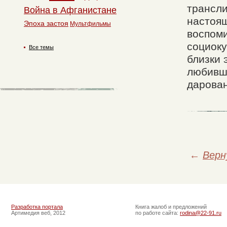
трансли
Война в Афганистане
настоящ
Эпоха застоя
Мультфильмы
воспоми
социоку
Все темы
близки
любивш
дарова
←
Верн
Разработка портала
Книга жалоб и предложений
Артимедия веб, 2012
по работе сайта:
rodina@22-91.ru