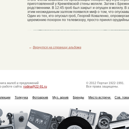
приготовленной у Кремлёвской стены могиле. Затем с Бреж
родственники. В 12:45 гроб был закрыт и опущен в могилу. В 
этим неожиданным залпом появился миф о том, что опускавш
Один из тех, кто опускал гроб, Георгий Коваленко, опроверга
церемонию похорон по телевизору, просто принял орудийный
←
Вернутся на страницу альбома
нига жалоб и предложений
© 2012 Портал 1922-1991.
о работе сайта:
rodina@22-91.ru
Все права защищены.
ллекции
Толкучка
Фотоархив
Муз. архив
Бренды
Место встречи
Сов. тов