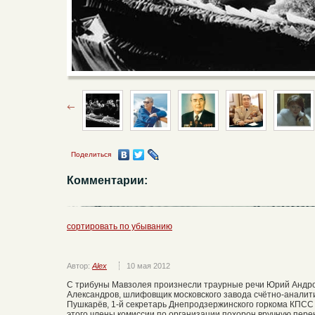
Поделиться
Комментарии:
сортировать по убыванию
Автор:
Alex
10 мая 2012
С трибуны Мавзолея произнесли траурные речи Юрий Андро
Александров, шлифовщик московского завода счётно-аналит
Пушкарёв, 1-й секретарь Днепродзержинского горкома КПСС
этого члены комиссии по организации похорон вручную пере