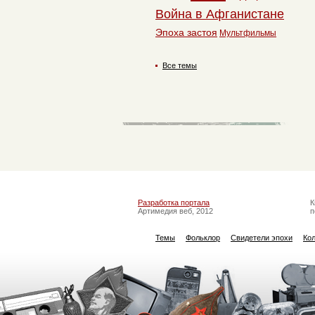
Война в Афганистане
Эпоха застоя
Мультфильмы
Все темы
Разработка портала
К
Артимедия веб, 2012
п
Темы
Фольклор
Свидетели эпохи
Ко