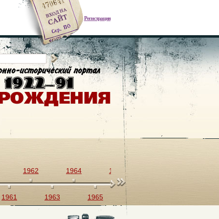
Регистрация
1962
1964
1966
1968
1970
1961
1963
1965
1967
1969