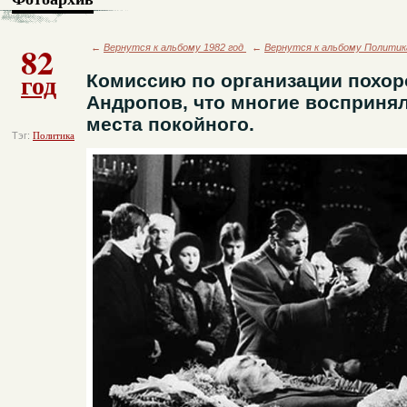
82
←
Вернутся к альбому 1982 год
←
Вернутся к альбому Политик
год
Комиссию по организации похо
Андропов, что многие воспринял
места покойного.
Тэг:
Политика