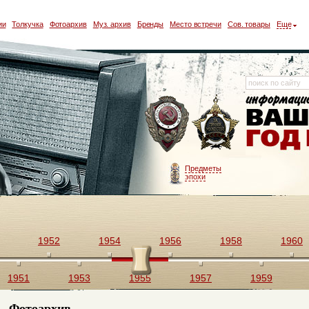
ии
Толкучка
Фотоархив
Муз. архив
Бренды
Место встречи
Сов. товары
Еще
Предметы
эпохи
1952
1954
1956
1958
1960
1951
1953
1955
1957
1959
Фотоархив