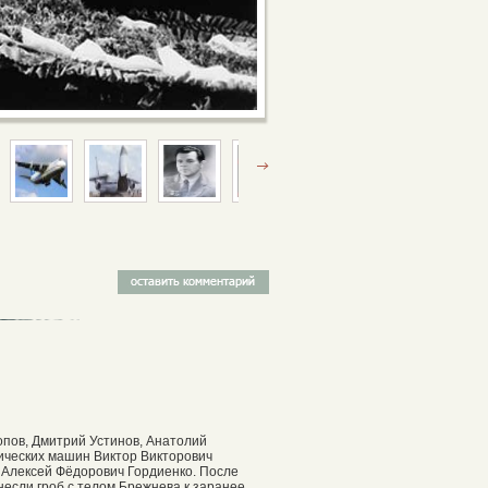
пов, Дмитрий Устинов, Анатолий
ических машин Виктор Викторович
 Алексей Фёдорович Гордиенко. После
несли гроб с телом Брежнева к заранее