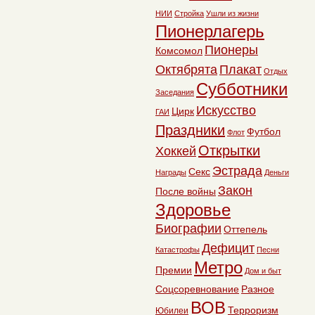
НИИ
Стройка
Ушли из жизни
Пионерлагерь
Пионеры
Комсомол
Октябрята
Плакат
Отдых
Субботники
Заседания
Искусство
Цирк
ГАИ
Праздники
Футбол
Флот
Открытки
Хоккей
Эстрада
Секс
Награды
Деньги
Закон
После войны
Здоровье
Биографии
Оттепель
Дефицит
Катастрофы
Песни
Метро
Премии
Дом и быт
Соцсоревнование
Разное
ВОВ
Терроризм
Юбилеи