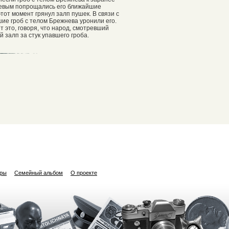
невым попрощались его ближайшие
этот момент грянул залп пушек. В связи c
ие гроб с телом Брежнева уронили его.
ет это, говоря, что народ, смотревший
 залп за стук упавшего гроба.
ары
Семейный альбом
О проекте