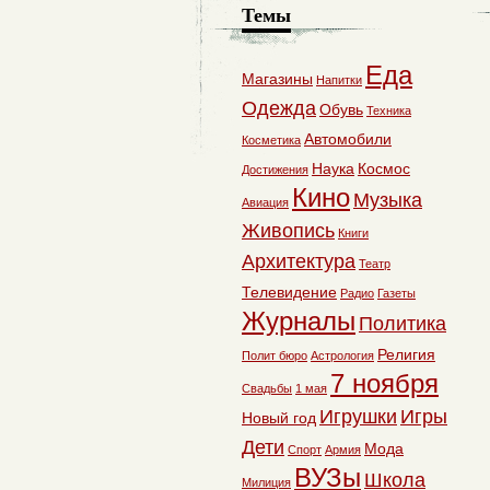
Темы
Еда
Магазины
Напитки
Одежда
Обувь
Техника
Автомобили
Косметика
Наука
Космос
Достижения
Кино
Музыка
Авиация
Живопись
Книги
Архитектура
Театр
Телевидение
Радио
Газеты
Журналы
Политика
Религия
Полит бюро
Астрология
7 ноября
Свадьбы
1 мая
Игрушки
Игры
Новый год
Дети
Мода
Спорт
Армия
ВУЗы
Школа
Милиция