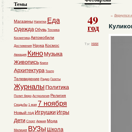
Темы
49
←
Вернутся к
Еда
Магазины
Напитки
год
Кулико
Одежда
Обувь
Техника
Автомобили
Косметика
Тэг:
НИИ
Наука
Космос
Достижения
Кино
Музыка
Авиация
Живопись
Книги
Архитектура
Театр
Телевидение
Радио
Газеты
Журналы
Политика
Религия
Полит бюро
Астрология
7 ноября
Свадьбы
1 мая
Игрушки
Игры
Новый год
Дети
Мода
Спорт
Армия
ВУЗы
Школа
Милиция