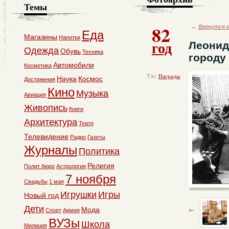
Темы
82
←
Вернутся к
Еда
Магазины
Напитки
год
Леонид
Одежда
Обувь
Техника
городу
Автомобили
Косметика
Тэг:
Награды
Наука
Космос
Достижения
Кино
Музыка
Авиация
Живопись
Книги
Архитектура
Театр
Телевидение
Радио
Газеты
Журналы
Политика
Религия
Полит бюро
Астрология
7 ноября
Свадьбы
1 мая
Игрушки
Игры
Новый год
Дети
Мода
Спорт
Армия
ВУЗы
Школа
Милиция