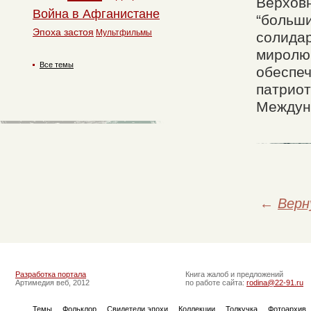
Верховн
Война в Афганистане
“больши
Эпоха застоя
Мультфильмы
солидар
миролюб
Все темы
обеспе
патриот
Междун
←
Верн
Разработка портала
Книга жалоб и предложений
Артимедия веб, 2012
по работе сайта:
rodina@22-91.ru
Темы
Фольклор
Свидетели эпохи
Коллекции
Толкучка
Фотоархив