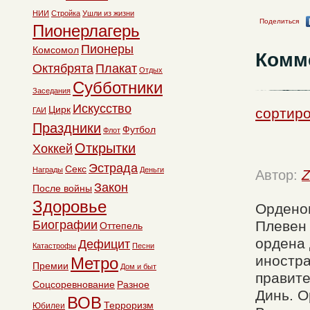
НИИ
Стройка
Ушли из жизни
Поделиться
Пионерлагерь
Пионеры
Комсомол
Комм
Октябрята
Плакат
Отдых
Субботники
Заседания
Искусство
Цирк
сортир
ГАИ
Праздники
Футбол
Флот
Открытки
Хоккей
Эстрада
Секс
Награды
Деньги
Автор:
Z
Закон
После войны
Здоровье
Орденом
Биографии
Плевен 
Оттепель
ордена
Дефицит
Катастрофы
Песни
иностр
Метро
Премии
Дом и быт
правите
Соцсоревнование
Разное
Динь. О
ВОВ
Терроризм
Юбилеи