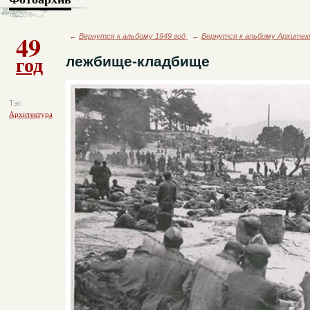
49
←
Вернутся к альбому 1949 год
←
Вернутся к альбому Архите
год
лежбище-кладбище
Тэг:
Архитектура