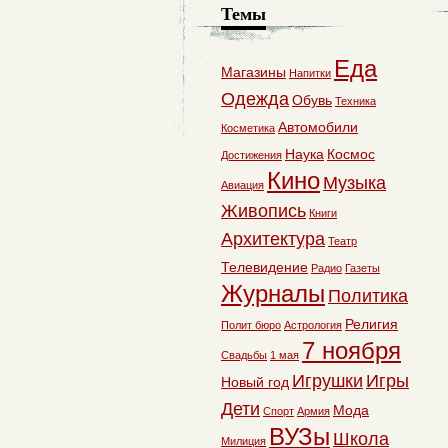
Темы
Еда
Магазины
Напитки
Одежда
Обувь
Техника
Автомобили
Косметика
Наука
Космос
Достижения
Кино
Музыка
Авиация
Живопись
Книги
Архитектура
Театр
Телевидение
Радио
Газеты
Журналы
Политика
Религия
Полит бюро
Астрология
7 ноября
Свадьбы
1 мая
Игрушки
Игры
Новый год
Дети
Мода
Спорт
Армия
ВУЗы
Школа
Милиция