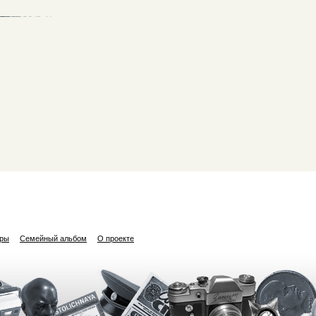
ары
Семейный альбом
О проекте