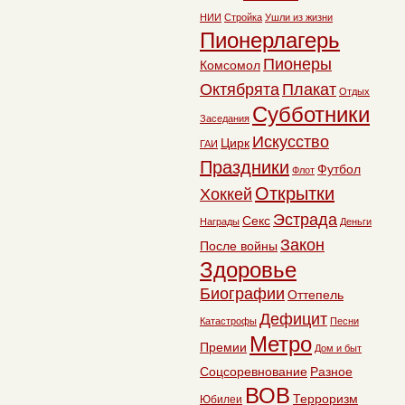
НИИ
Стройка
Ушли из жизни
Пионерлагерь
Пионеры
Комсомол
Октябрята
Плакат
Отдых
Субботники
Заседания
Искусство
Цирк
ГАИ
Праздники
Футбол
Флот
Открытки
Хоккей
Эстрада
Секс
Награды
Деньги
Закон
После войны
Здоровье
Биографии
Оттепель
Дефицит
Катастрофы
Песни
Метро
Премии
Дом и быт
Соцсоревнование
Разное
ВОВ
Терроризм
Юбилеи