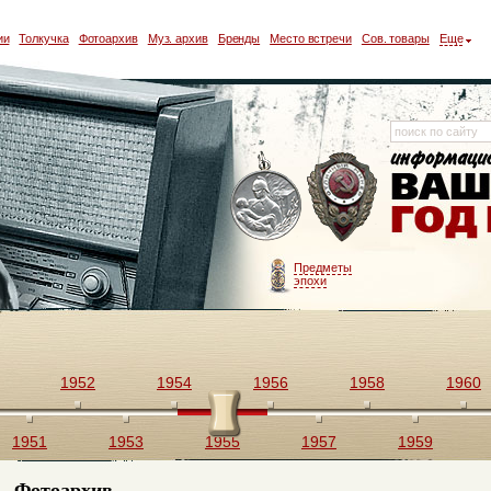
ии
Толкучка
Фотоархив
Муз. архив
Бренды
Место встречи
Сов. товары
Еще
Предметы
эпохи
1952
1954
1956
1958
1960
1951
1953
1955
1957
1959
Фотоархив