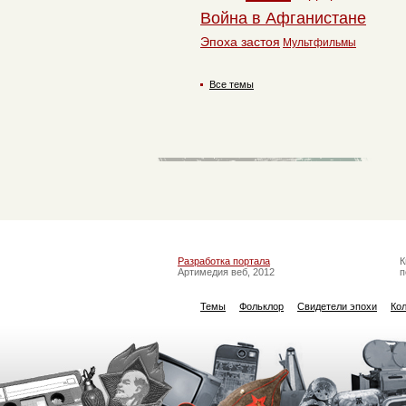
Война в Афганистане
Эпоха застоя
Мультфильмы
Все темы
Разработка портала
К
Артимедия веб, 2012
п
Темы
Фольклор
Свидетели эпохи
Ко