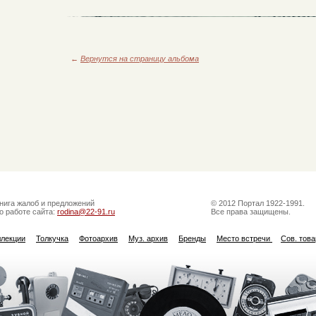
←
Вернутся на страницу альбома
нига жалоб и предложений
© 2012 Портал 1922-1991.
о работе сайта:
rodina@22-91.ru
Все права защищены.
ллекции
Толкучка
Фотоархив
Муз. архив
Бренды
Место встречи
Сов. тов