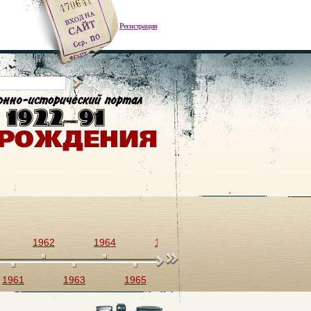
Регистрация
1962
1964
1966
1968
1970
1961
1963
1965
1967
1969