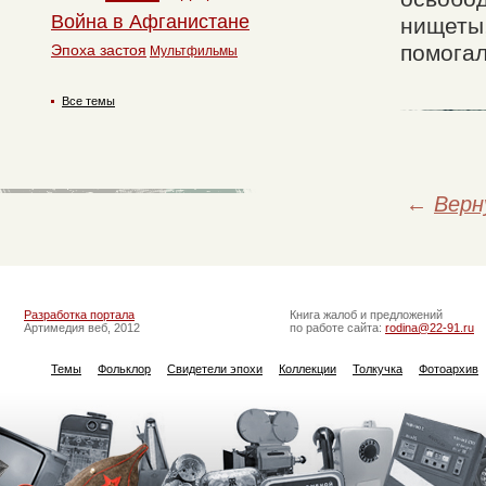
Война в Афганистане
нищеты,
помогал
Эпоха застоя
Мультфильмы
Все темы
←
Верн
Разработка портала
Книга жалоб и предложений
Артимедия веб, 2012
по работе сайта:
rodina@22-91.ru
Темы
Фольклор
Свидетели эпохи
Коллекции
Толкучка
Фотоархив