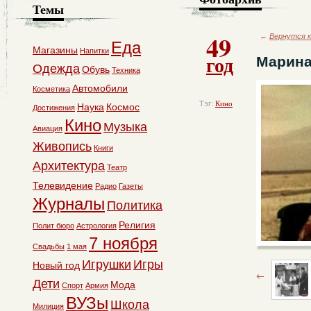
Темы
49
←
Вернутся к
Еда
Магазины
Напитки
год
Марина
Одежда
Обувь
Техника
Автомобили
Косметика
Тэг:
Кино
Наука
Космос
Достижения
Кино
Музыка
Авиация
Живопись
Книги
Архитектура
Театр
Телевидение
Радио
Газеты
Журналы
Политика
Религия
Полит бюро
Астрология
7 ноября
Свадьбы
1 мая
Игрушки
Игры
Новый год
Дети
Мода
Спорт
Армия
ВУЗы
Школа
Милиция