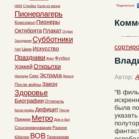
Поделиться
НИИ
Стройка
Ушли из жизни
Пионерлагерь
Комм
Пионеры
Комсомол
Октябрята
Плакат
Отдых
Субботники
Заседания
сортиро
Искусство
Цирк
ГАИ
Праздники
Футбол
Влад
Флот
Открытки
Хоккей
Эстрада
Секс
Автор:
A
Награды
Деньги
Закон
После войны
Здоровье
"В филь
искренн
Биографии
Оттепель
была по
Дефицит
Катастрофы
Песни
указать
Метро
Премии
Дом и быт
полутор
Соцсоревнование
Разное
фантаст
ВОВ
Терроризм
Юбилеи
освобод