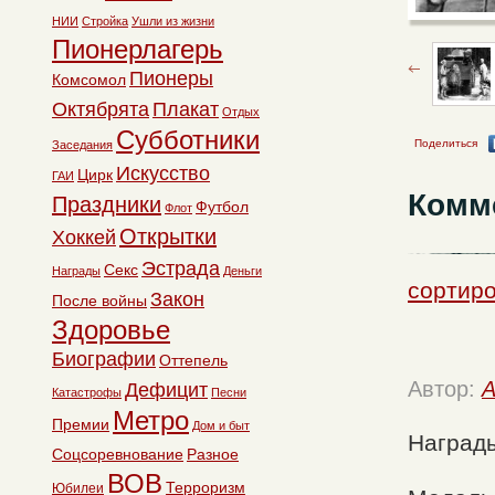
НИИ
Стройка
Ушли из жизни
Пионерлагерь
Пионеры
Комсомол
Октябрята
Плакат
Отдых
Субботники
Поделиться
Заседания
Искусство
Цирк
ГАИ
Комм
Праздники
Футбол
Флот
Открытки
Хоккей
Эстрада
Секс
Награды
Деньги
сортиро
Закон
После войны
Здоровье
Биографии
Оттепель
Автор:
A
Дефицит
Катастрофы
Песни
Метро
Премии
Дом и быт
Наград
Соцсоревнование
Разное
ВОВ
Терроризм
Юбилеи