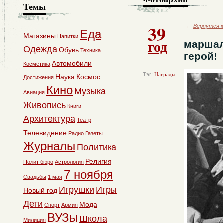
Темы
39
←
Вернутся к
Еда
Магазины
Напитки
год
маршал
Одежда
Обувь
Техника
герой!
Автомобили
Косметика
Тэг:
Награды
Наука
Космос
Достижения
Кино
Музыка
Авиация
Живопись
Книги
Архитектура
Театр
Телевидение
Радио
Газеты
Журналы
Политика
Религия
Полит бюро
Астрология
7 ноября
Свадьбы
1 мая
Игрушки
Игры
Новый год
Дети
Мода
Спорт
Армия
ВУЗы
Школа
Милиция