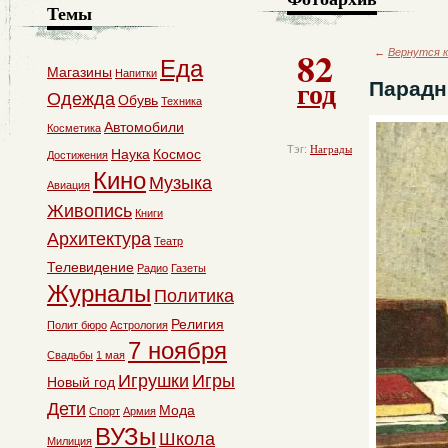
Темы
82
←
Вернутся к
Еда
Магазины
Напитки
год
Парадн
Одежда
Обувь
Техника
Автомобили
Косметика
Тэг:
Награды
Наука
Космос
Достижения
Кино
Музыка
Авиация
Живопись
Книги
Архитектура
Театр
Телевидение
Радио
Газеты
Журналы
Политика
Религия
Полит бюро
Астрология
7 ноября
Свадьбы
1 мая
Игрушки
Игры
Новый год
Дети
Мода
Спорт
Армия
ВУЗы
Школа
Милиция