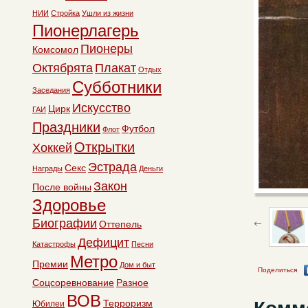
НИИ
Стройка
Ушли из жизни
Пионерлагерь
Пионеры
Комсомол
Октябрята
Плакат
Отдых
Субботники
Заседания
Искусство
Цирк
ГАИ
Праздники
Футбол
Флот
Открытки
Хоккей
Эстрада
Секс
Награды
Деньги
Закон
После войны
Здоровье
Биографии
Оттепель
Дефицит
Катастрофы
Песни
Метро
Премии
Дом и быт
Поделиться
Соцсоревнование
Разное
ВОВ
Терроризм
Юбилеи