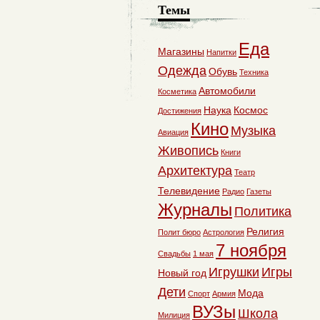
Темы
Еда
Магазины
Напитки
Одежда
Обувь
Техника
Автомобили
Косметика
Наука
Космос
Достижения
Кино
Музыка
Авиация
Живопись
Книги
Архитектура
Театр
Телевидение
Радио
Газеты
Журналы
Политика
Религия
Полит бюро
Астрология
7 ноября
Свадьбы
1 мая
Игрушки
Игры
Новый год
Дети
Мода
Спорт
Армия
ВУЗы
Школа
Милиция