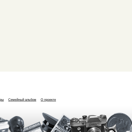
ары
Семейный альбом
О проекте