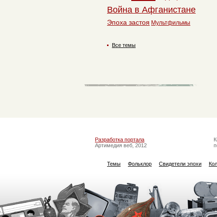
Война в Афганистане
Эпоха застоя
Мультфильмы
Все темы
Разработка портала
К
Артимедия веб, 2012
п
Темы
Фольклор
Свидетели эпохи
Ко