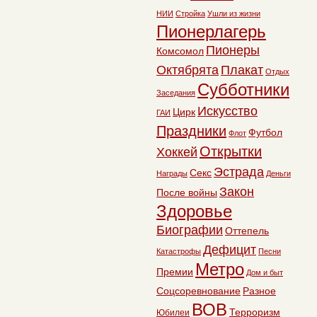
НИИ
Стройка
Ушли из жизни
Пионерлагерь
Пионеры
Комсомол
Октябрята
Плакат
Отдых
Субботники
Заседания
Искусство
Цирк
ГАИ
Праздники
Футбол
Флот
Открытки
Хоккей
Эстрада
Секс
Награды
Деньги
Закон
После войны
Здоровье
Биографии
Оттепель
Дефицит
Катастрофы
Песни
Метро
Премии
Дом и быт
Соцсоревнование
Разное
ВОВ
Терроризм
Юбилеи