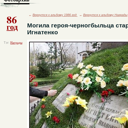
86
←
Вернутся к альбому 1986 год
←
Вернутся к альбому Награды
год
Могила героя-черногбыльца ста
Игнатенко
Тэг:
Награды