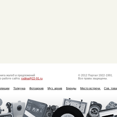
нига жалоб и предложений
© 2012 Портал 1922-1991.
о работе сайта:
rodina@22-91.ru
Все права защищены.
ллекции
Толкучка
Фотоархив
Муз. архив
Бренды
Место встречи
Сов. тов