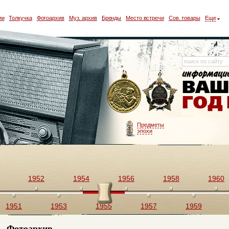
ии
Толкучка
Фотоархив
Муз. архив
Бренды
Место встречи
Сов. товары
Еще
Предметы
эпохи
1952
1954
1956
1958
1960
1951
1953
1955
1957
1959
Фотоархив