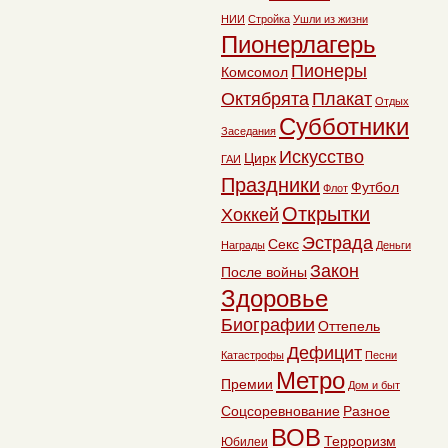
НИИ
Стройка
Ушли из жизни
Пионерлагерь
Пионеры
Комсомол
Октябрята
Плакат
Отдых
Субботники
Заседания
Искусство
Цирк
ГАИ
Праздники
Футбол
Флот
Открытки
Хоккей
Эстрада
Секс
Награды
Деньги
Закон
После войны
Здоровье
Биографии
Оттепель
Дефицит
Катастрофы
Песни
Метро
Премии
Дом и быт
Соцсоревнование
Разное
ВОВ
Терроризм
Юбилеи