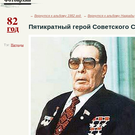
82
←
Вернутся к альбому 1982 год
←
Вернутся к альбому Награды
год
Пятикратный герой Советского 
Тэг:
Награды