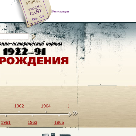
Регистрация
1962
1964
1966
1968
1970
1961
1963
1965
1967
1969