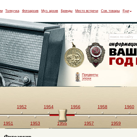
ии
Толкучка
Фотоархив
Муз. архив
Бренды
Место встречи
Сов. товары
Еще
Предметы
эпохи
1952
1954
1956
1958
1960
1951
1953
1955
1957
1959
Фотоархив