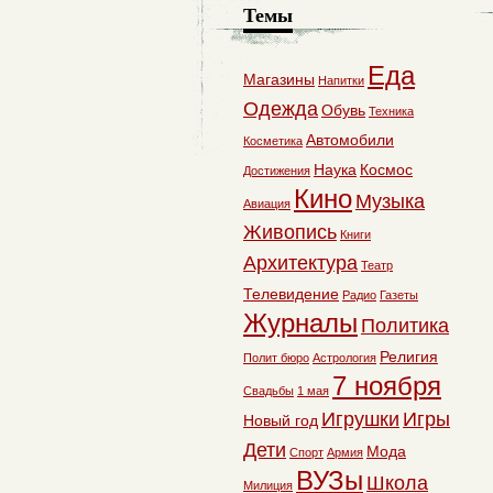
Темы
Еда
Магазины
Напитки
Одежда
Обувь
Техника
Автомобили
Косметика
Наука
Космос
Достижения
Кино
Музыка
Авиация
Живопись
Книги
Архитектура
Театр
Телевидение
Радио
Газеты
Журналы
Политика
Религия
Полит бюро
Астрология
7 ноября
Свадьбы
1 мая
Игрушки
Игры
Новый год
Дети
Мода
Спорт
Армия
ВУЗы
Школа
Милиция