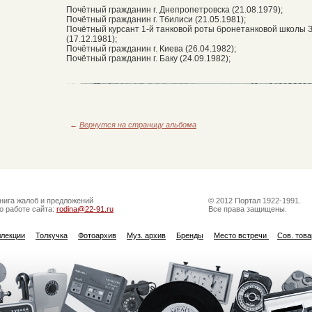
Почётный гражданин г. Днепропетровска (21.08.1979);
Почётный гражданин г. Тбилиси (21.05.1981);
Почётный курсант 1-й танковой роты бронетанковой школы З
(17.12.1981);
Почётный гражданин г. Киева (26.04.1982);
Почётный гражданин г. Баку (24.09.1982);
←
Вернутся на страницу альбома
нига жалоб и предложений
© 2012 Портал 1922-1991.
о работе сайта:
rodina@22-91.ru
Все права защищены.
ллекции
Толкучка
Фотоархив
Муз. архив
Бренды
Место встречи
Сов. тов