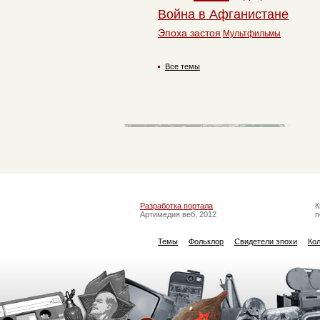
Война в Афганистане
Эпоха застоя
Мультфильмы
Все темы
Разработка портала
К
Артимедия веб, 2012
п
Темы
Фольклор
Свидетели эпохи
Ко