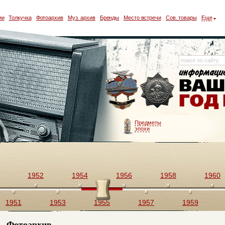
ии
Толкучка
Фотоархив
Муз. архив
Бренды
Место встречи
Сов. товары
Еще
Предметы
эпохи
1952
1954
1956
1958
1960
1951
1953
1955
1957
1959
Фотоархив