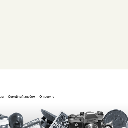
ары
Семейный альбом
О проекте