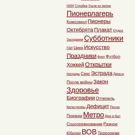
НИИ
Стройка
Ушли из жизни
Пионерлагерь
Пионеры
Комсомол
Октябрята
Плакат
Отдых
Субботники
Заседания
Искусство
Цирк
ГАИ
Праздники
Футбол
Флот
Открытки
Хоккей
Эстрада
Секс
Награды
Деньги
Закон
После войны
Здоровье
Биографии
Оттепель
Дефицит
Катастрофы
Песни
Метро
Премии
Дом и быт
Соцсоревнование
Разное
ВОВ
Терроризм
Юбилеи