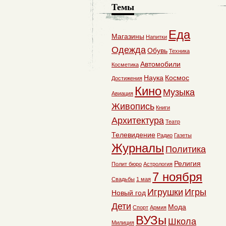
Темы
Еда
Магазины
Напитки
Одежда
Обувь
Техника
Автомобили
Косметика
Наука
Космос
Достижения
Кино
Музыка
Авиация
Живопись
Книги
Архитектура
Театр
Телевидение
Радио
Газеты
Журналы
Политика
Религия
Полит бюро
Астрология
7 ноября
Свадьбы
1 мая
Игрушки
Игры
Новый год
Дети
Мода
Спорт
Армия
ВУЗы
Школа
Милиция