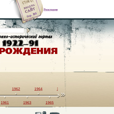
Регистрация
1962
1964
1966
1968
1970
1961
1963
1965
1967
1969