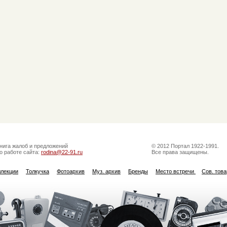
нига жалоб и предложений
© 2012 Портал 1922-1991.
о работе сайта:
rodina@22-91.ru
Все права защищены.
ллекции
Толкучка
Фотоархив
Муз. архив
Бренды
Место встречи
Сов. тов