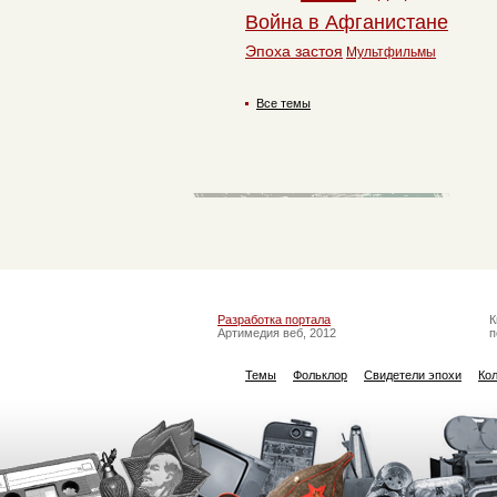
Война в Афганистане
Эпоха застоя
Мультфильмы
Все темы
Разработка портала
К
Артимедия веб, 2012
п
Темы
Фольклор
Свидетели эпохи
Ко