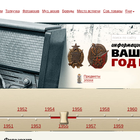
ии
Толкучка
Фотоархив
Муз. архив
Бренды
Место встречи
Сов. товары
Еще
Предметы
эпохи
1952
1954
1956
1958
1960
1951
1953
1955
1957
1959
Фотоархив