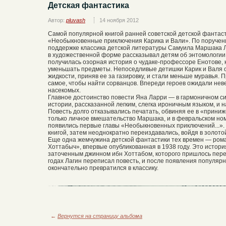
Детская фантастика
Автор:
pluvash
14 ноября 2012
Самой популярной книгой ранней советской детской фантас
«Необыкновенные приключения Карика и Вали». По поручени
поддержке классика детской литературы Самуила Маршака Л
в художественной форме рассказывал детям об энтомологии 
получилась озорная история о чудаке-профессоре Енотове,
уменьшать предметы. Непоседливые детишки Карик и Валя 
жидкости, приняв ее за газировку, и стали меньше муравья.
самое, чтобы найти сорванцов. Впереди героев ожидали не
насекомых.
Главное достоинство повести Яна Ларри — в гармоничном с
истории, рассказанной легким, слегка ироничным языком, и 
Повесть долго отказывались печатать, обвиняя ее в «приниж
только личное вмешательство Маршака, и в февральском ном
появились первые главы «Необыкновенных приключений...». 
книгой, затем неоднократно переиздавались, войдя в золото
Еще одна жемчужина детской фантастики тех времен — рома
Хоттабыч», впервые опубликованная в 1938 году. Это истор
заточенным джинном ибн Хоттабом, которого пришлось перев
годах Лагин переписал повесть, и после появления популя
окончательно превратился в классику.
←
Вернутся на страницу альбома