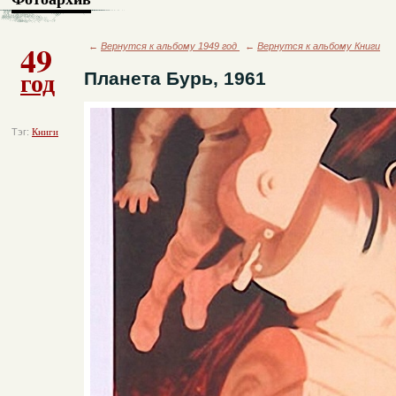
49
←
Вернутся к альбому 1949 год
←
Вернутся к альбому Книги
год
Планета Бурь, 1961
Тэг:
Книги