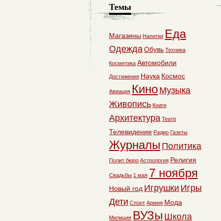
Темы
Еда
Магазины
Напитки
Одежда
Обувь
Техника
Автомобили
Косметика
Наука
Космос
Достижения
Кино
Музыка
Авиация
Живопись
Книги
Архитектура
Театр
Телевидение
Радио
Газеты
Журналы
Политика
Религия
Полит бюро
Астрология
7 ноября
Свадьбы
1 мая
Игрушки
Игры
Новый год
Дети
Мода
Спорт
Армия
ВУЗы
Школа
Милиция