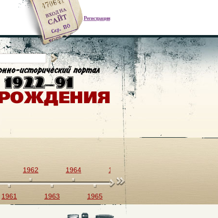
Регистрация
1962
1964
1966
1968
1970
1961
1963
1965
1967
1969