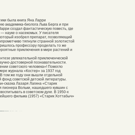
тики была книга Яна Ларри
ю академика-биолога Льва Берга и при
арри создал фантастическую повесть, где
— науке о насекомых. У писателя
 который изобрел препарат, позволяющий
опрометчиво тяпнули странной золотистой
 Пришлось профессору проделать то же
вероятные приключения в мире растений и
интезе увлекательной приключенческой
научно-достоверной познавательности.
ении советского человека»! Помогло
ере журнала «Костер» за 1937 год
В том же году они вышли отдельной
й фонд советской детской литературы.
н-сказка Лазаря Лагина «Старик
ия пионера Вольки, нашедшего кувшин с
оспитывать в советском духе. В 1950-х
рнейшего фильма (1957) «Старик Хоттабыч»