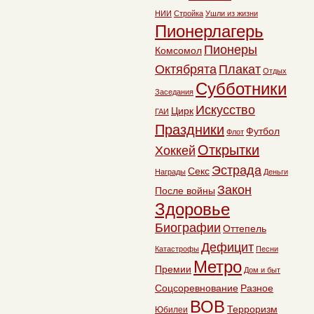
НИИ
Стройка
Ушли из жизни
Пионерлагерь
Пионеры
Комсомол
Октябрята
Плакат
Отдых
Субботники
Заседания
Искусство
Цирк
ГАИ
Праздники
Футбол
Флот
Открытки
Хоккей
Эстрада
Секс
Награды
Деньги
Закон
После войны
Здоровье
Биографии
Оттепель
Дефицит
Катастрофы
Песни
Метро
Премии
Дом и быт
Соцсоревнование
Разное
ВОВ
Терроризм
Юбилеи