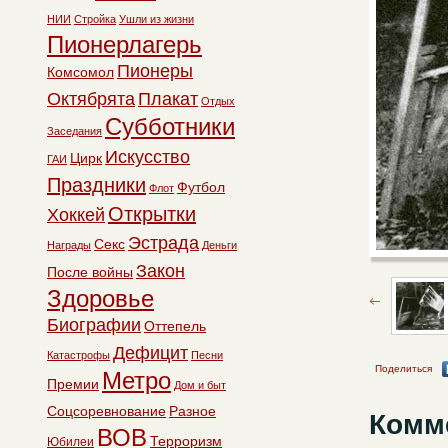
НИИ
Стройка
Ушли из жизни
Пионерлагерь
Пионеры
Комсомол
Октябрята
Плакат
Отдых
Субботники
Заседания
Искусство
Цирк
ГАИ
Праздники
Футбол
Флот
Открытки
Хоккей
Эстрада
Секс
Награды
Деньги
Закон
После войны
Здоровье
Биографии
Оттепель
Дефицит
Катастрофы
Песни
Поделиться
Метро
Премии
Дом и быт
Соцсоревнование
Разное
Комм
ВОВ
Терроризм
Юбилеи