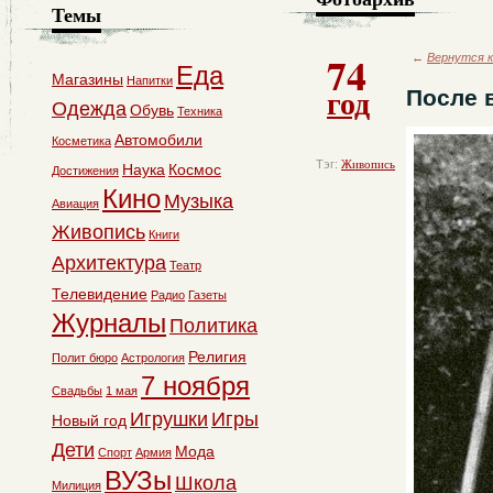
Темы
74
←
Вернутся к
Еда
Магазины
Напитки
год
После 
Одежда
Обувь
Техника
Автомобили
Косметика
Тэг:
Живопись
Наука
Космос
Достижения
Кино
Музыка
Авиация
Живопись
Книги
Архитектура
Театр
Телевидение
Радио
Газеты
Журналы
Политика
Религия
Полит бюро
Астрология
7 ноября
Свадьбы
1 мая
Игрушки
Игры
Новый год
Дети
Мода
Спорт
Армия
ВУЗы
Школа
Милиция