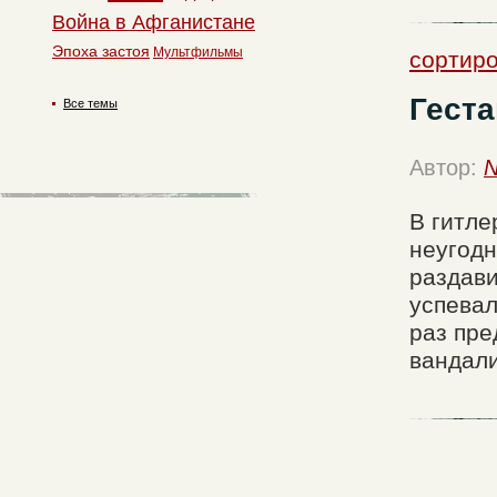
Война в Афганистане
Эпоха застоя
Мультфильмы
сортир
Геста
Все темы
Автор:
N
В гитле
неугод
раздави
успевал
раз пре
вандал