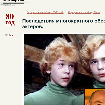
80
←
Вернутся к альбому 1980 год
←
Вернутся к альбому Кино
год
Последствия многократного обе
актеров.
Тэг:
Кино