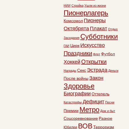
НИИ
Стройка
Ушли из жизни
Пионерлагерь
Пионеры
Комсомол
Октябрята
Плакат
Отдых
Субботники
Заседания
Искусство
Цирк
ГАИ
Праздники
Футбол
Флот
Открытки
Хоккей
Эстрада
Секс
Награды
Деньги
Закон
После войны
Здоровье
Биографии
Оттепель
Дефицит
Катастрофы
Песни
Метро
Премии
Дом и быт
Соцсоревнование
Разное
ВОВ
Терроризм
Юбилеи