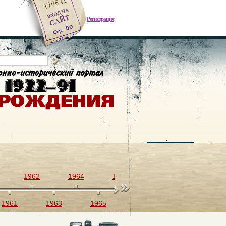
Регистрация
1962
1964
1966
1968
1970
1961
1963
1965
1967
1969