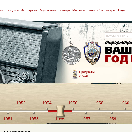
ии
Толкучка
Фотоархив
Муз. архив
Бренды
Место встречи
Сов. товары
Еще
Предметы
эпохи
1952
1954
1956
1958
1960
1951
1953
1955
1957
1959
Фотоархив