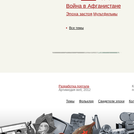
Война в Афганистане
Эпоха застоя
Мультфильмы
Все темы
Разработка портала
К
Артимедия веб, 2012
п
Темы
Фольклор
Свидетели эпохи
Ко