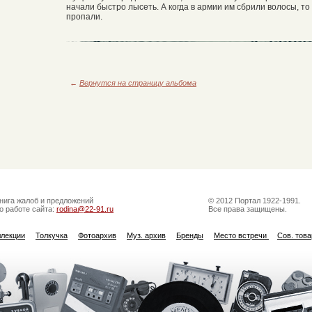
начали быстро лысеть. А когда в армии им сбрили волосы, то
пропали.
←
Вернутся на страницу альбома
нига жалоб и предложений
© 2012 Портал 1922-1991.
о работе сайта:
rodina@22-91.ru
Все права защищены.
ллекции
Толкучка
Фотоархив
Муз. архив
Бренды
Место встречи
Сов. тов