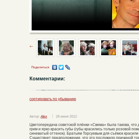
Поделиться
Комментарии:
сортировать по убыванию
Автор:
Alex
28 июня 2012
Цветопередача советской плёнки «Свема» была такова, что
грим и ярко красить губы (губы красились только розовой по
синеватый оттенок). Братьям Торсуевым для съёмок красили 
Существует предположение, что это послужило причиной того