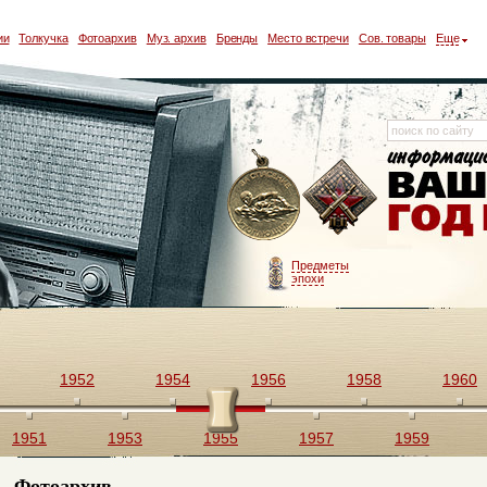
ии
Толкучка
Фотоархив
Муз. архив
Бренды
Место встречи
Сов. товары
Еще
Предметы
эпохи
1952
1954
1956
1958
1960
1951
1953
1955
1957
1959
Фотоархив