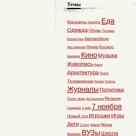
Темы
Еда
Магазины
Напитки
Одежда
Обувь
Техника
Автомобили
Косметика
Наука
Космос
Достижения
Кино
Музыка
Авиация
Живопись
Книги
Архитектура
Театр
Телевидение
Радио
Газеты
Журналы
Политика
Религия
Полит бюро
Астрология
7 ноября
Свадьбы
1 мая
Игрушки
Игры
Новый год
Дети
Мода
Спорт
Армия
ВУЗы
Школа
Милиция