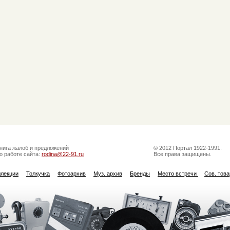
нига жалоб и предложений
© 2012 Портал 1922-1991.
о работе сайта:
rodina@22-91.ru
Все права защищены.
ллекции
Толкучка
Фотоархив
Муз. архив
Бренды
Место встречи
Сов. тов