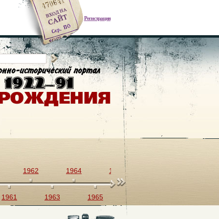
Регистрация
1962
1964
1966
1968
1970
1961
1963
1965
1967
1969