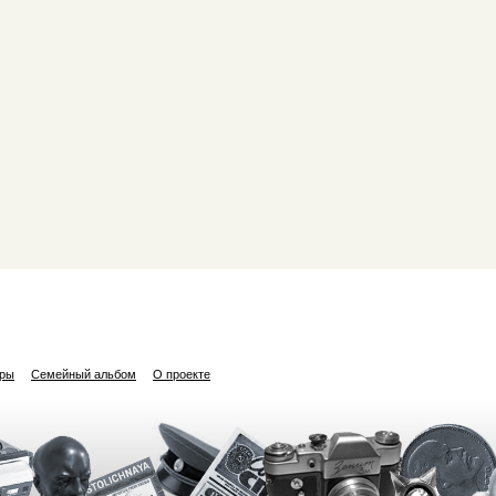
ары
Семейный альбом
О проекте