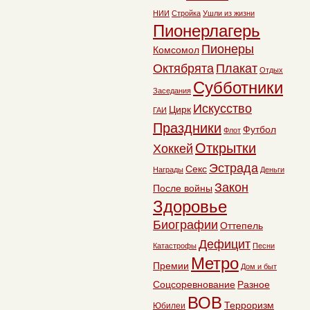
НИИ
Стройка
Ушли из жизни
Пионерлагерь
Пионеры
Комсомол
Октябрята
Плакат
Отдых
Субботники
Заседания
Искусство
Цирк
ГАИ
Праздники
Футбол
Флот
Открытки
Хоккей
Эстрада
Секс
Награды
Деньги
Закон
После войны
Здоровье
Биографии
Оттепель
Дефицит
Катастрофы
Песни
Метро
Премии
Дом и быт
Соцсоревнование
Разное
ВОВ
Терроризм
Юбилеи