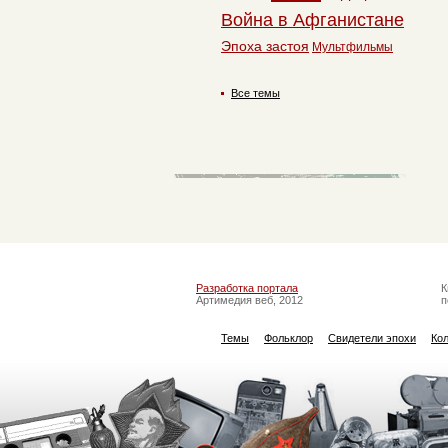
Война в Афганистане
Эпоха застоя
Мультфильмы
Все темы
Разработка портала
К
Артимедия веб, 2012
п
Темы
Фольклор
Свидетели эпохи
Ко