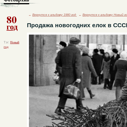
80
←
Вернутся к альбому 1980 год
←
Вернутся к альбому Новый г
год
Продажа новогодних елок в ССС
Тэг:
Новый
год