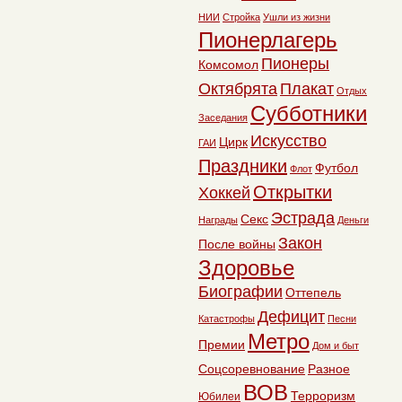
НИИ
Стройка
Ушли из жизни
Пионерлагерь
Пионеры
Комсомол
Октябрята
Плакат
Отдых
Субботники
Заседания
Искусство
Цирк
ГАИ
Праздники
Футбол
Флот
Открытки
Хоккей
Эстрада
Секс
Награды
Деньги
Закон
После войны
Здоровье
Биографии
Оттепель
Дефицит
Катастрофы
Песни
Метро
Премии
Дом и быт
Соцсоревнование
Разное
ВОВ
Терроризм
Юбилеи