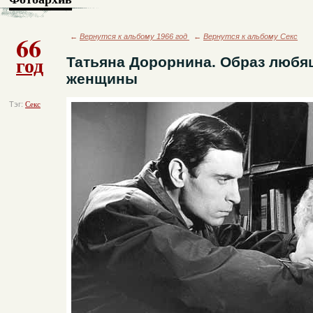
66
←
Вернутся к альбому 1966 год
←
Вернутся к альбому Секс
год
Татьяна Дорорнина. Образ любя
женщины
Тэг:
Секс