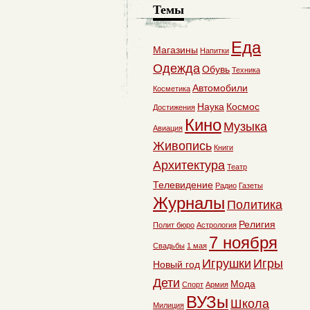
Темы
Еда
Магазины
Напитки
Одежда
Обувь
Техника
Автомобили
Косметика
Наука
Космос
Достижения
Кино
Музыка
Авиация
Живопись
Книги
Архитектура
Театр
Телевидение
Радио
Газеты
Журналы
Политика
Религия
Полит бюро
Астрология
7 ноября
Свадьбы
1 мая
Игрушки
Игры
Новый год
Дети
Мода
Спорт
Армия
ВУЗы
Школа
Милиция