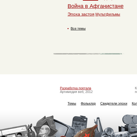
Война в Афганистане
Эпоха застоя
Мультфильмы
Все темы
Разработка портала
К
Артимедия веб, 2012
п
Темы
Фольклор
Свидетели эпохи
Ко