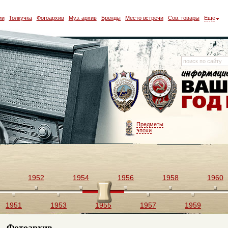
ии
Толкучка
Фотоархив
Муз. архив
Бренды
Место встречи
Сов. товары
Еще
Предметы
эпохи
1952
1954
1956
1958
1960
1951
1953
1955
1957
1959
Фотоархив