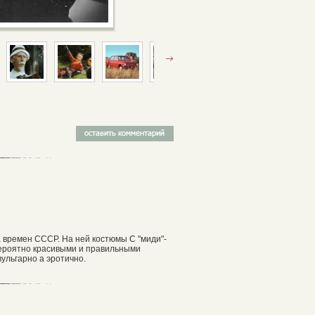
а времен СССР. На ней костюмы С "миди"-
вероятно красивыми и правильными
вульгарно а эротично.