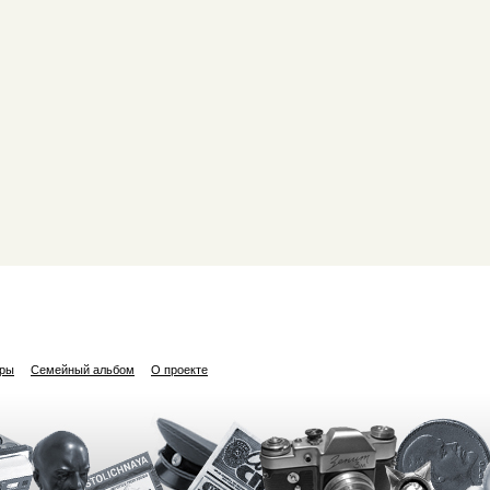
ары
Семейный альбом
О проекте