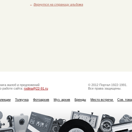
←
Вернутся на страницу альбома
нига жалоб и предложений
© 2012 Портал 1922-1991.
о работе сайта:
rodina@22-91.ru
Все права защищены.
ллекции
Толкучка
Фотоархив
Муз. архив
Бренды
Место встречи
Сов. тов