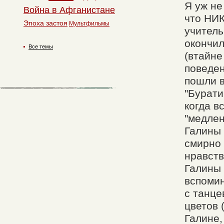
Я уж не
Война в Афганистане
что НИК
Эпоха застоя
Мультфильмы
учитель
окончил
Все темы
(втайне
поведен
пошли в
"Бурати
когда в
"медлен
Галины 
смирно 
нравств
Галины 
вспомин
с танце
цветов 
Галине,