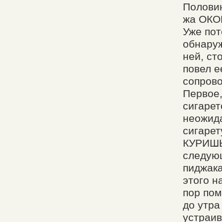
Половин
жа ОКО
Уже пот
обнаруж
ней, ст
повел е
сопрово
Первое,
сигарет
неожид
сигарет
КУРИШЬ?
следующ
пиджака
этого н
пор пом
до утра
устраив