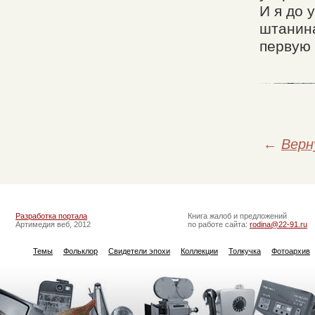
И я до 
штанина
первую
←
Верн
Разработка портала
Книга жалоб и предложений
Артимедия веб, 2012
по работе сайта:
rodina@22-91.ru
Темы
Фольклор
Свидетели эпохи
Коллекции
Толкучка
Фотоархив