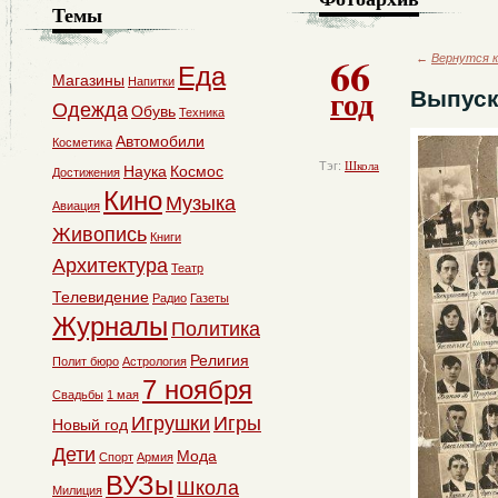
Темы
66
←
Вернутся к
Еда
Магазины
Напитки
год
Выпуск
Одежда
Обувь
Техника
Автомобили
Косметика
Тэг:
Школа
Наука
Космос
Достижения
Кино
Музыка
Авиация
Живопись
Книги
Архитектура
Театр
Телевидение
Радио
Газеты
Журналы
Политика
Религия
Полит бюро
Астрология
7 ноября
Свадьбы
1 мая
Игрушки
Игры
Новый год
Дети
Мода
Спорт
Армия
ВУЗы
Школа
Милиция