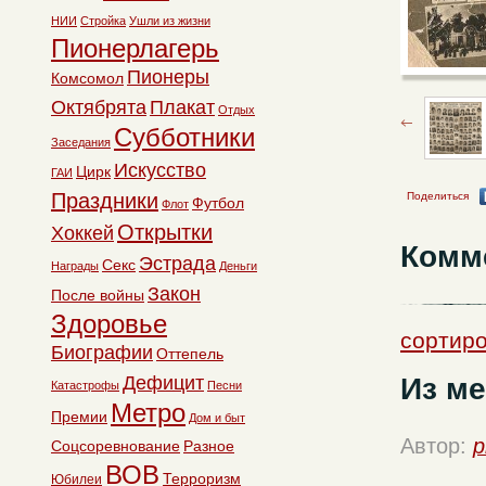
НИИ
Стройка
Ушли из жизни
Пионерлагерь
Пионеры
Комсомол
Октябрята
Плакат
Отдых
Субботники
Заседания
Искусство
Цирк
ГАИ
Праздники
Поделиться
Футбол
Флот
Открытки
Хоккей
Комм
Эстрада
Секс
Награды
Деньги
Закон
После войны
Здоровье
сортир
Биографии
Оттепель
Из м
Дефицит
Катастрофы
Песни
Метро
Премии
Дом и быт
Автор:
p
Соцсоревнование
Разное
ВОВ
Терроризм
Юбилеи