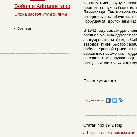
за хлеб, мясо, крупу и проч
Война в Афганистане
нормам, не нужно было пла
Ленинграде. Там в самое т
Эпоха застоя
Мультфильмы
ежедневную хлебную карточ
Горбушечка. Другой еды час
Все темы
В 1942 году самым дальнов
военная машина одолеет ге
эвакуировать на Урал, в С
заводов. И они быстро зара
победы Красной армии оста
страшных поражений. Неуда
в кровавые мясорубки подо
немцы вышли к Сталинграду
Павел Кузьменко
Поделиться
Статьи про 1942 год:
Штрафные батальоны и ро