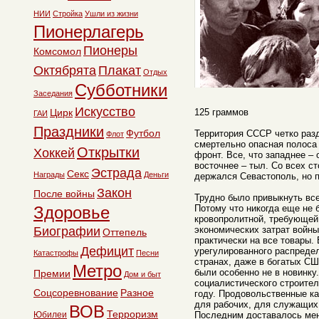
НИИ
Стройка
Ушли из жизни
Пионерлагерь
Пионеры
Комсомол
Октябрята
Плакат
Отдых
Субботники
Заседания
Искусство
Цирк
125 граммов
ГАИ
Праздники
Футбол
Территория СССР четко разд
Флот
смертельно опасная полоса 
Открытки
Хоккей
фронт. Все, что западнее – 
восточнее – тыл. Со всех с
Эстрада
Секс
Награды
Деньги
держался Севастополь, но п
Закон
После войны
Трудно было привыкнуть все
Здоровье
Потому что никогда еще не 
кровопролитной, требующей
Биографии
экономических затрат войны
Оттепель
практически на все товары.
Дефицит
урегулированного распреде
Катастрофы
Песни
странах, даже в богатых С
Метро
были особенно не в новинку
Премии
Дом и быт
социалистического строител
Соцсоревнование
Разное
году. Продовольственные ка
для рабочих, для служащих,
ВОВ
Терроризм
Юбилеи
Последним доставалось мень