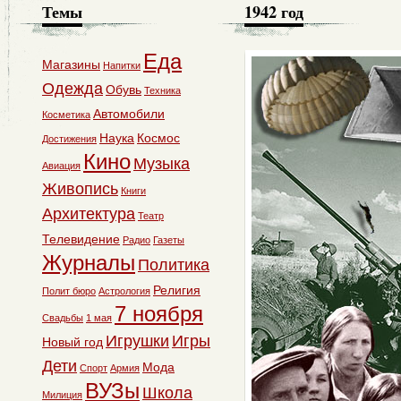
Темы
1942 год
Еда
Магазины
Напитки
Одежда
Обувь
Техника
Автомобили
Косметика
Наука
Космос
Достижения
Кино
Музыка
Авиация
Живопись
Книги
Архитектура
Театр
Телевидение
Радио
Газеты
Журналы
Политика
Религия
Полит бюро
Астрология
7 ноября
Свадьбы
1 мая
Игрушки
Игры
Новый год
Дети
Мода
Спорт
Армия
ВУЗы
Школа
Милиция