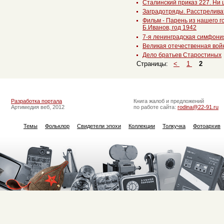
Сталинский приказ 227. Ни 
Заградотряды. Расстреливат
Фильм - Парень из нашего г
Б.Иванов, год 1942
7-я ленинградская симфони
Великая отечественная вой
Дело братьев Старостиных
Страницы:
<
1
2
Разработка портала
Книга жалоб и предложений
Артимедия веб, 2012
по работе сайта:
rodina@22-91.ru
Темы
Фольклор
Свидетели эпохи
Коллекции
Толкучка
Фотоархив