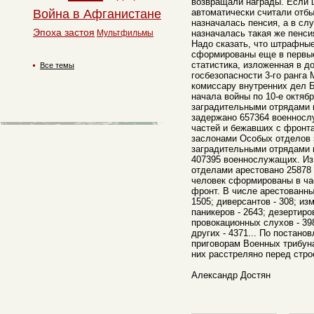
возвращали награды. Если 
Война в Афганистане
автоматически считали отб
назначалась пенсия, а в сл
Эпоха застоя
Мультфильмы
назначалась такая же пенсия
Надо сказать, что штрафны
сформированы еще в первые
статистика, изложенная в д
Все темы
госбезопасности 3-го ранга
комиссару внутренних дел Б
начала войны по 10-е октяб
заградительными отрядами 
задержано 657364 военносл
частей и бежавших с фронта
заслонами Особых отделов 
заградительными отрядами 
407395 военнослужащих. И
отделами арестовано 25878 
человек сформированы в ча
фронт. В числе арестованн
1505; диверсантов - 308; изм
паникеров - 2643; дезертиро
провокационных слухов - 39
других - 4371... По постан
приговорам Военных трибун
них расстреляно перед стро
Александр Достян