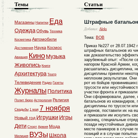
Темы
Статьи
Еда
Штрафные батальон
Магазины
Напитки
Добавил:
Aleks
Одежда
Обувь
Техника
Тема:
ВОВ
Автомобили
Косметика
Приказ №227 от 28.07.1942 
Наука
Космос
Достижения
штрафных батальонов из чи
Кино
как доказательство эффект
Музыка
Авиация
зарубежный опыт: «После св
Живопись
напором Красной Армии, ког
Книги
расшаталась дисциплина, н
Архитектура
дисциплины приняли некото
Театр
неплохим результатам. Он
Телевидение
рот из бойцов провинивших
Радио
Газеты
трусости или неустойчивост
Журналы
Политика
участки фронта и приказали
Они сформировали, далее, 
Религия
Полит бюро
Астрология
батальонов из командиров,
дисциплины по трусости или
7 ноября
Свадьбы
1 мая
орденов, поставили их на е
и приказали им искупить св
Игрушки
Игры
Новый год
наконец, специальные отряд
позади неустойчивых дивизи
Дети
Мода
Спорт
Армия
месте паникеров в случае п
ВУЗы
позиций и в случае попытки 
Школа
Милиция