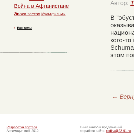
Автор:
T
Война в Афганистане
Эпоха застоя
Мультфильмы
В "обус
оказыв
Все темы
национа
кого-то
Schuma 
этом п
←
Верн
Разработка портала
Книга жалоб и предложений
Артимедия веб, 2012
по работе сайта:
rodina@22-91.ru