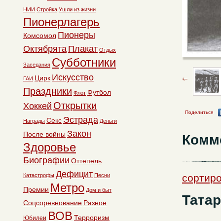
НИИ
Стройка
Ушли из жизни
Пионерлагерь
Пионеры
Комсомол
Октябрята
Плакат
Отдых
Субботники
Заседания
Искусство
Цирк
ГАИ
Праздники
Футбол
Флот
Открытки
Хоккей
Поделиться
Эстрада
Секс
Награды
Деньги
Закон
После войны
Комм
Здоровье
Биографии
Оттепель
Дефицит
сортиро
Катастрофы
Песни
Метро
Премии
Дом и быт
Тата
Соцсоревнование
Разное
ВОВ
Терроризм
Юбилеи