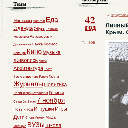
Темы
42
←
Вернутся к
Еда
Магазины
Напитки
год
Личный
Одежда
Обувь
Техника
Крым. О
Автомобили
Косметика
Тэг:
ВОВ
Наука
Космос
Достижения
Кино
Музыка
Авиация
Живопись
Книги
Архитектура
Театр
Телевидение
Радио
Газеты
Журналы
Политика
Религия
Полит бюро
Астрология
7 ноября
Свадьбы
1 мая
Игрушки
Игры
Новый год
Дети
Мода
Спорт
Армия
ВУЗы
Школа
Милиция