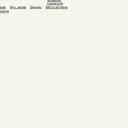
Фольклор
Свидетели
рхив
Муз. архив
Бренды
Место встречи
роекте