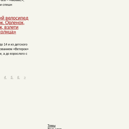
Риги – «Феникс»,
ли спешн
ий велосипед
к. Орленок,
к, взлети
солнца»
до 14 и из детского
азванием «Ветерок»
, а до взрослого с
4
5
6
>
Темы