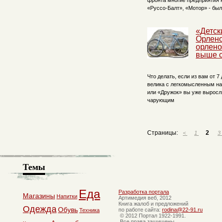
фронта многие предприятия 
«Руссо-Балт», «Мотор» - бы
«Детск
Орлено
орлено
выше 
Что делать, если из вам от 7 
велика с легкомысленным н
или «Дружок» вы уже выросли
чарующим
Страницы:
2
<
1
3
Темы
Еда
Разработка портала
Магазины
Напитки
Артимедия веб, 2012
Книга жалоб и предложений
Одежда
Обувь
по работе сайта:
rodina@22-91.ru
Техника
© 2012 Портал 1922-1991.
Все права защищены.