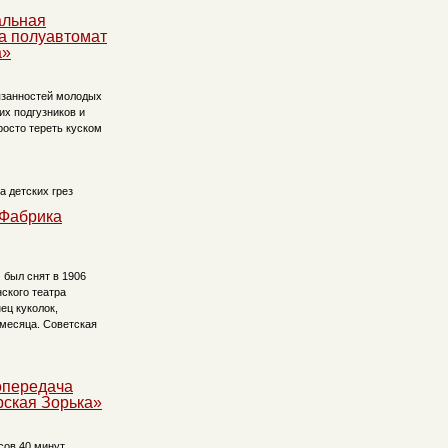
альная
а полуавтомат
а»
язанностей молодых
их подгузников и
росто тереть куском
Фабрика
был снят в 1906
ского театра
ц куколок,
 месяца. Советская
опередача
ская Зорька»
сов 40 минут.