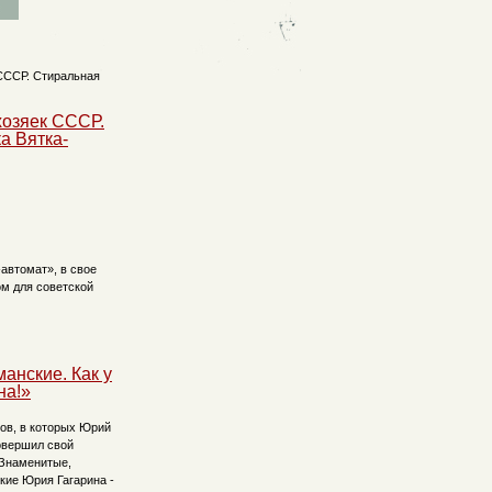
хозяек СССР.
а Вятка-
автомат», в свое
м для советской
анские. Как у
на!»
ов, в которых Юрий
овершил свой
 Знаменитые,
ие Юрия Гагарина -