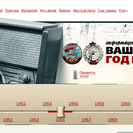
ии
Толкучка
Фотоархив
Муз. архив
Бренды
Место встречи
Сов. товары
Еще
Предметы
эпохи
1952
1954
1956
1958
1960
1951
1953
1955
1957
1959