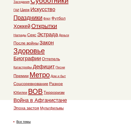
Субботники
Заседания
Искусство
Цирк
ГАИ
Праздники
Футбол
Флот
Открытки
Хоккей
Эстрада
Секс
Награды
Деньги
Закон
После войны
Здоровье
Биографии
Оттепель
Дефицит
Катастрофы
Песни
Метро
Премии
Дом и быт
Соцсоревнование
Разное
ВОВ
Терроризм
Юбилеи
Война в Афганистане
Эпоха застоя
Мультфильмы
Все темы