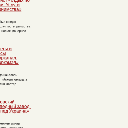
ист - отдых по
ки. Услуги
риимства»
 был создан
слуг гостеприимства
енное акционерное
еты и
осы
рканал.
оркэмэл»
да началось
ийского канала, а
етия мастер
овский
педный завод.
пед Украина»
ижением линии