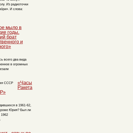
лу. Из радиоточки
зóри». И слова:
ое мыло в
кие годы.
ий брат
твенного и
ного»
ь всего два вида
венное в огромных
резали
«Часы
Ракета
СР»
дившихся в 1961-62,
 кроме Юрия? Был ли
 1962
а