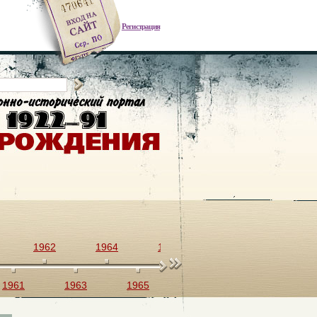
Регистрация
1962
1964
1966
1968
1970
1961
1963
1965
1967
1969