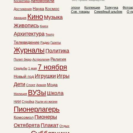
Автомобили
Косметика
эпохи
Коллекции
Толкучка
Фотоа
Наука
Космос
Достижения
Сов. товары
Семейный альбом
О п
Кино
Музыка
Авиация
Живопись
Книги
Архитектура
Театр
Телевидение
Радио
Газеты
Журналы
Политика
Религия
Полит бюро
Астрология
7 ноября
Свадьбы
1 мая
Игрушки
Игры
Новый год
Дети
Мода
Спорт
Армия
ВУЗы
Школа
Милиция
НИИ
Стройка
Ушли из жизни
Пионерлагерь
Пионеры
Комсомол
Октябрята
Плакат
Отдых