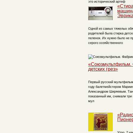
это исторический артеф
«Стир
машин
Эврик
Одной из самых тяжелых об
родителей была стирка детск
пеленок. Их нужно было не п
серого хозяйственного
«Союзмультфильм. 
детских грез»
Первый русский мультфильм 
году балетмейстером Мариин
Александром Ширяевым. Тане
показанный им, снимали три
мул
«Ради
Пионер
Утро. 7 ча