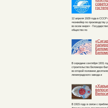
«Интур
советс
гостеп
12 апреля 1929 года в СССР
«конвейер по производству у
во всем мире» - Государств
общество по
«Сигар
папир
Беломо
Белом
В середине сентября 1931 го
строительство Беломоро-Балт
во второй половине десятил
ленинградского завода и
«Харьк
велоси
Велоси
В 1915 году в связи с прибл