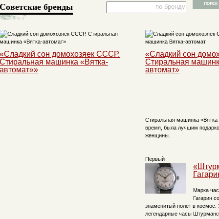
Советские бренды
«Сладкий сон домохозяек СССР.
«Сладкий сон домо
Стиральная машинка «Вятка-
Стиральная машинк
автомат»»
автомат»
Стиральная машинка «Вятка-
время, была лучшим подарко
женщины.
Первый
«Штурм
Гагари
Марка час
Гагарин с
знаменитый полет в космос.
легендарные часы Штурманск