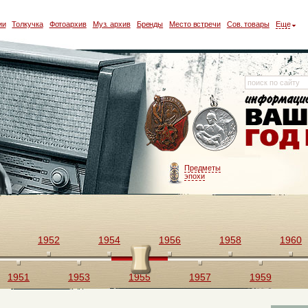
ии
Толкучка
Фотоархив
Муз. архив
Бренды
Место встречи
Сов. товары
Еще
Предметы
эпохи
1952
1954
1956
1958
1960
1951
1953
1955
1957
1959