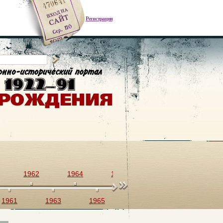
Регистрация
1962
1964
1966
1968
1970
1961
1963
1965
1967
1969