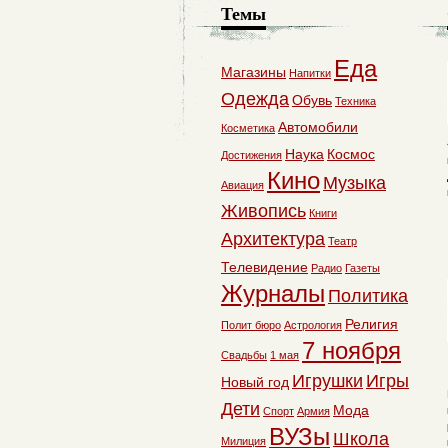
Темы
Еда
Магазины
Напитки
Одежда
Обувь
Техника
Автомобили
Косметика
Наука
Космос
Достижения
Кино
Музыка
Авиация
Живопись
Книги
Архитектура
Театр
Телевидение
Радио
Газеты
Журналы
Политика
Религия
Полит бюро
Астрология
7 ноября
Свадьбы
1 мая
Игрушки
Игры
Новый год
Дети
Мода
Спорт
Армия
ВУЗы
Школа
Милиция