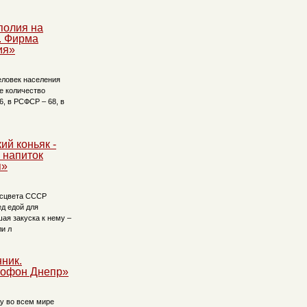
полия на
. Фирма
ия»
еловек населения
е количество
6, в РСФСР – 68, в
ий коньяк -
 напиток
я»
асцвета СССР
ед едой для
ая закуска к нему –
ли л
ник.
тофон Днепр»
ду во всем мире