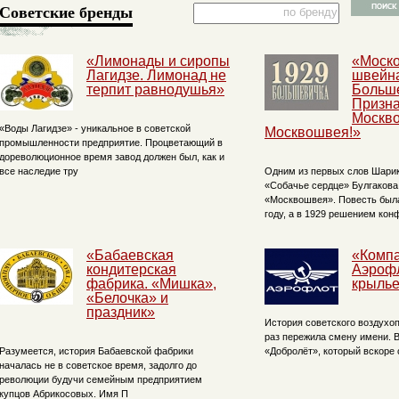
Советские бренды
«Лимонады и сиропы
«Моско
Лагидзе. Лимонад не
швейн
терпит равнодушья»
Больше
Призна
Москв
«Воды Лагидзе» - уникальное в советской
Москвошвея!»
промышленности предприятие. Процветающий в
дореволюционное время завод должен был, как и
все наследие тру
Одним из первых слов Шарик
«Собачье сердце» Булгакова
«Москвошвея». Повесть была
году, а в 1929 решением ко
«Бабаевская
«Комп
кондитерская
Аэрофл
фабрика. «Мишка»,
крыль
«Белочка» и
праздник»
История советского воздухо
раз пережила смену имени. В
Разумеется, история Бабаевской фабрики
«Добролёт», который вскоре
началась не в советское время, задолго до
революции будучи семейным предприятием
купцов Абрикосовых. Имя П