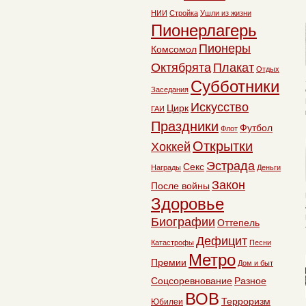
НИИ
Стройка
Ушли из жизни
Пионерлагерь
Пионеры
Комсомол
Октябрята
Плакат
Отдых
Субботники
Заседания
Искусство
Цирк
ГАИ
Праздники
Футбол
Флот
Открытки
Хоккей
Эстрада
Секс
Награды
Деньги
Закон
После войны
Здоровье
Биографии
Оттепель
Дефицит
Катастрофы
Песни
Метро
Премии
Дом и быт
Соцсоревнование
Разное
ВОВ
Терроризм
Юбилеи