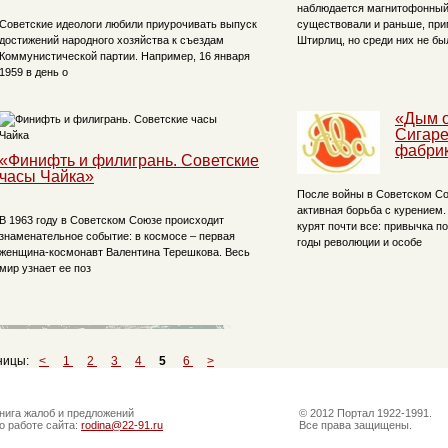
наблюдается магнитофонный
Советские идеологи любили приурочивать выпуск
существовали и раньше, при
достижений народного хозяйства к съездам
Штирлиц, но среди них не бы
Коммунистической партии. Например, 16 января
1959 в день о
«Дым о
Сигаре
фабри
«Финифть и филигрань. Советские
часы Чайка»
После войны в Советском С
активная борьба с курением.
В 1963 году в Советском Союзе происходит
курят почти все: привычка п
знаменательное событие: в космосе – первая
годы революции и особе
женщина-космонавт Валентина Терешкова. Весь
мир узнает ее поз
ницы:
<
1
2
3
4
5
6
>
нига жалоб и предложений
© 2012 Портал 1922-1991.
о работе сайта:
rodina@22-91.ru
Все права защищены.