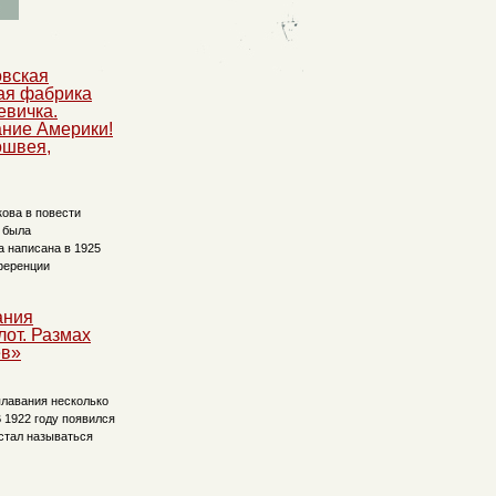
вская
ая фабрика
вичка.
ние Америки!
ошвея,
ова в повести
 была
 написана в 1925
нференции
ания
от. Размах
ев»
плавания несколько
 1922 году появился
 стал называться