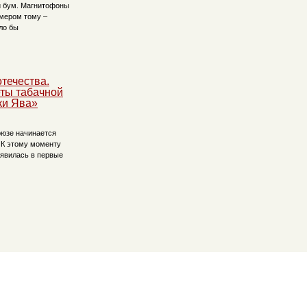
 бум. Магнитофоны
мером тому –
ло бы
течества.
ты табачной
ки Ява»
оюзе начинается
 К этому моменту
оявилась в первые