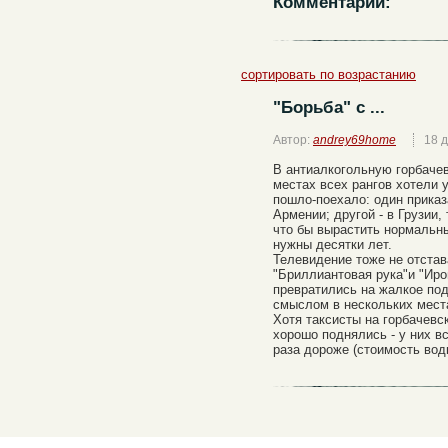
Комментарии:
сортировать по возрастанию
"Борьба" с ...
Автор:
andrey69home
18 
В антиалкогольную горбаче
местах всех рангов хотели 
пошло-поехало: один приказ
Армении; другой - в Грузии, 
что бы вырастить нормальны
нужны десятки лет.
Телевидение тоже не отста
"Бриллиантовая рука"и "Иро
превратились на жалкое по
смыслом в нескольких места
Хотя таксисты на горбачевс
хорошо поднялись - у них вс
раза дороже (стоимость водк