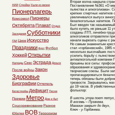
Вторая волна накрыла стран
НИИ
Стройка
Ушли из жизни
Постановление №361 «О мер
пьянства и алкоголизма». С
Пионерлагерь
крепких спиртных напитков 
увеличивался выпуск виногр
Пионеры
Комсомол
безалкогольных напитков. П
Октябрята
Плакат
Был введен так называемый
Отдых
было купить не раньше 11 у
Субботники
созданы ЛТП, лечебно-труд
Заседания
алкоголиков отправляли пр
Искусство
начали вырезать сцены с ра
Цирк
ГАИ
Но самым знаменитым крест
Праздники
Футбол
стал «горбачевский», 1985 
Флот
несколько высочайших пос
Открытки
Хоккей
усилить борьбу с пьянством
антиалкогольной компании Г
Эстрада
Секс
Награды
Деньги
брошены все силы: профсою
образования и здравоохране
Закон
После войны
творческие союзы. Были за
пропагандироваться безалк
Здоровье
теперь обязаны были добро
трезвости. Закрывались маг
Биографии
Оттепель
до 19 часов. В убийственн
Дефицит
фольклор:
Катастрофы
Песни
Метро
В шесть утра поет петух,
Премии
Дом и быт
В восемь – Пугачева.
Соцсоревнование
Разное
Магазин закрыт до двух,
Ключ - у Горбачева.
ВОВ
Терроризм
Юбилеи