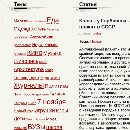
Темы
Статьи
Еда
Ключ - у Горбачева
Магазины
Напитки
плакат в СССР
Одежда
Обувь
Техника
Добавил:
Zelen
Автомобили
Косметика
Тема:
Плакат
Наука
Космос
Достижения
Агитационный плакат - это 
Кино
Музыка
крайней мере, так всегда сч
Авиация
Особую активность в пропа
Живопись
Книги
антиалкогольных и других,
нравственности, компаний.
Архитектура
Театр
были распространены, а учи
советские плакаты против п
Телевидение
Радио
Газеты
разнообразны. Антиалкоголь
Журналы
«преследовали» советского 
Политика
работе, в газетах и журнала
общественных заведениях.
Религия
Полит бюро
Астрология
Советский народ пережил н
7 ноября
кампаний. Первая грянула в
Свадьбы
1 мая
Постановление ЦК КПСС «Об
Игрушки
Игры
о наведении порядка в торг
Новый год
напитками». Отныне водку н
Дети
Мода
предприятиях общественного
Спорт
Армия
вокзалах, в аэропортах, вбл
ВУЗы
Школа
больниц, санаториев, в мест
Милиция