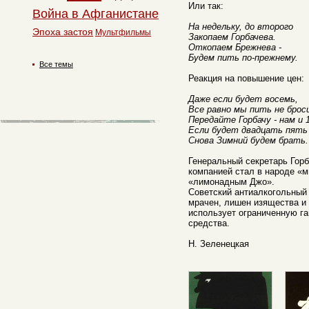
Или так:
Война в Афганистане
На недельку, до второго
Эпоха застоя
Мультфильмы
Закопаем Горбачева.
Откопаем Брежнева -
Будем пить по-прежнему.
Все темы
Реакция на повышение цен:
Даже если будет восемь,
Все равно мы пить не брос
Передайте Горбачу - нам и 1
Если будет двадцать пять 
Снова Зимний будем брать.
Генеральный секретарь Горб
компанией стал в народе «
«лимонадным Джо».
Советский антиалкогольный 
мрачен, лишен изящества и к
использует ограниченную г
средства.
Н. Зеленецкая