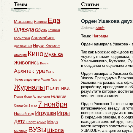
Темы
Статьи
Еда
Орден Ушакова двух
Магазины
Напитки
Добавил:
admin
Одежда
Обувь
Техника
Тема:
Награды
Автомобили
Косметика
Орден адмирала Ушакова -
Наука
Космос
Достижения
Кино
Так как морских офицеров к
Музыка
Авиация
«сухопутными» орденами, т
Хмельницкого, Кутузова, Су
Живопись
Книги
в создании специального «
Архитектура
Театр
Орден адмирала Ушакова бы
Указом Президиума Верховн
Телевидение
Радио
Газеты
Ушакова награждались офи
Журналы
разработку, проведение и о
Политика
результате которых достиг
числом противником.
Религия
Полит бюро
Астрология
7 ноября
Орден Ушакова 1 степени п
Свадьбы
1 мая
пятиконечную звезду, изгот
Игрушки
Игры
поверхность звезды изготов
Новый год
В середине звезды, в ободк
Дети
Мода
находится золотой круг, по
Спорт
Армия
части которого золотыми б
ВУЗы
Школа
УШАКОВ», а в центре круга
Милиция