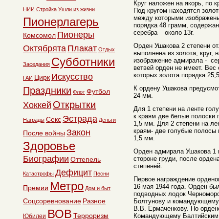
Круг наложен на якорь, по к
НИИ
Стройка
Ушли из жизни
Под кругом находятся золот
между которыми изображены
Пионерлагерь
порядка 48 грамм, содержани
серебра – около 13г.
Пионеры
Комсомол
Орден Ушакова 2 степени от
Октябрята
Плакат
Отдых
выполнена из золота, круг, 
Субботники
изображение адмирала - се
Заседания
ветвей орден не имеет. Вес 
которых золота порядка 25,5 
Искусство
Цирк
ГАИ
К ордену Ушакова предусмо
Праздники
Футбол
Флот
24 мм.
Открытки
Хоккей
Для 1 степени на ленте гол
к краям две белые полоски 
Эстрада
Секс
Награды
Деньги
1,5 мм. Для 2 степени на ле
краям- две голубые полосы 
Закон
После войны
1,5 мм.
Здоровье
Орден адмирала Ушакова 1 и
Биографии
стороне груди, после орде
Оттепель
степеней.
Дефицит
Катастрофы
Песни
Первое награждение ордено
Метро
16 мая 1944 года. Орден бы
Премии
Дом и быт
подводных лодок Черноморс
Соцсоревнование
Разное
Болтунову и командующему 
В.В. Ермаченкову. Но орден
ВОВ
Терроризм
Командующему Балтийским 
Юбилеи