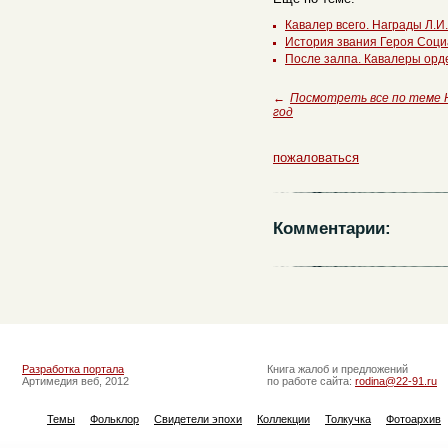
Кавалер всего. Награды Л.
История звания Героя Соци
После залпа. Кавалеры орд
←
Посмотреть все по теме 
год
пожаловаться
Комментарии:
Разработка портала
Книга жалоб и предложений
Артимедия веб, 2012
по работе сайта:
rodina@22-91.ru
Темы
Фольклор
Свидетели эпохи
Коллекции
Толкучка
Фотоархив