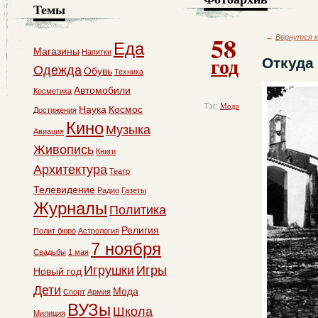
Темы
58
←
Вернутся к
Еда
Магазины
Напитки
год
Откуда
Одежда
Обувь
Техника
Автомобили
Косметика
Тэг:
Мода
Наука
Космос
Достижения
Кино
Музыка
Авиация
Живопись
Книги
Архитектура
Театр
Телевидение
Радио
Газеты
Журналы
Политика
Религия
Полит бюро
Астрология
7 ноября
Свадьбы
1 мая
Игрушки
Игры
Новый год
Дети
Мода
Спорт
Армия
ВУЗы
Школа
Милиция