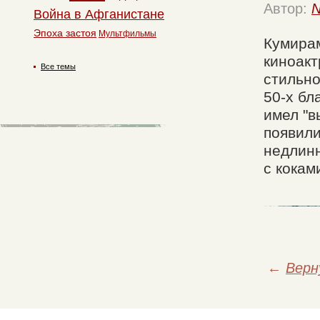
Автор:
N
Война в Афганистане
Эпоха застоя
Мультфильмы
Кумира
киноакт
Все темы
стильно
50-х бл
имел "в
появили
недлинн
с кокам
←
Верн