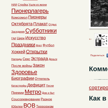
НИИ
Стройка
Ушли из жизни
Пионерлагерь
Пионеры
Комсомол
Октябрята
Плакат
Отдых
Субботники
Заседания
Искусство
Цирк
ГАИ
Праздники
Футбол
Флот
Открытки
Хоккей
Поделиться
Эстрада
Секс
Награды
Деньги
Закон
После войны
Комм
Здоровье
Биографии
Оттепель
Дефицит
Катастрофы
Песни
сортиро
Метро
Премии
Дом и быт
Как в
Соцсоревнование
Разное
ВОВ
Терроризм
Юбилеи