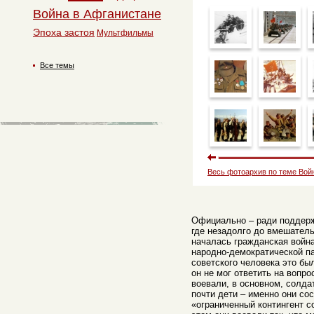
Война в Афганистане
Эпоха застоя
Мультфильмы
Все темы
Весь фотоархив по теме Вой
Официально – ради поддерж
где незадолго до вмешател
началась гражданская война
народно-демократической па
советского человека это был
он не мог ответить на вопро
воевали, в основном, солда
почти дети – именно они со
«ограниченный контингент с