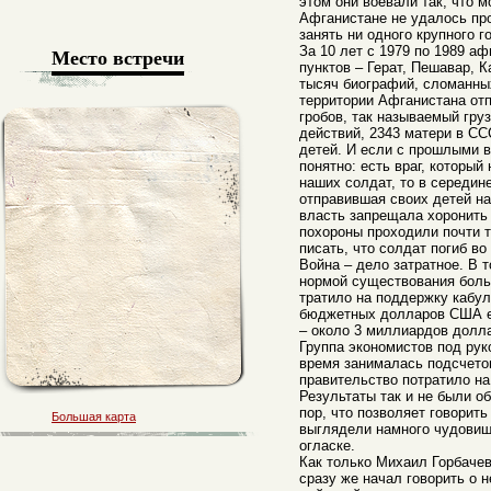
этом они воевали так, что 
Афганистане не удалось про
занять ни одного крупного г
Место встречи
За 10 лет с 1979 по 1989 а
пунктов – Герат, Пешавар, К
тысяч биографий, сломанных
территории Афганистана от
гробов, так называемый груз
действий, 2343 матери в СС
детей. И если с прошлыми 
понятно: есть враг, которы
наших солдат, то в середин
отправившая своих детей на
власть запрещала хоронить 
похороны проходили почти т
писать, что солдат погиб в
Война – дело затратное. В 
нормой существования боль
тратило на поддержку кабу
бюджетных долларов США еж
– около 3 миллиардов долл
Группа экономистов под ру
время занималась подсчето
правительство потратило на
Результаты так и не были о
пор, что позволяет говорит
Большая карта
выглядели намного чудовищ
огласке.
Как только Михаил Горбачев
сразу же начал говорить о 