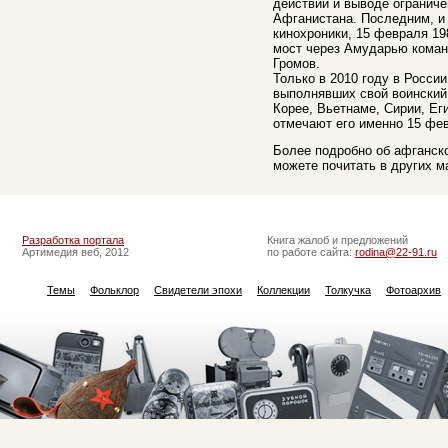
действий и выводе ограниче
Афганистана. Последним, и 
кинохроники, 15 февраля 19
мост через Амударью коман
Громов.
Только в 2010 году в Росси
выполнявших свой воинский 
Корее, Вьетнаме, Сирии, Ег
отмечают его именно 15 фе
Более подробно об афганско
можете почитать в других м
Разработка портала
Книга жалоб и предложений
Артимедия веб, 2012
по работе сайта:
rodina@22-91.ru
Темы
Фольклор
Свидетели эпохи
Коллекции
Толкучка
Фотоархив