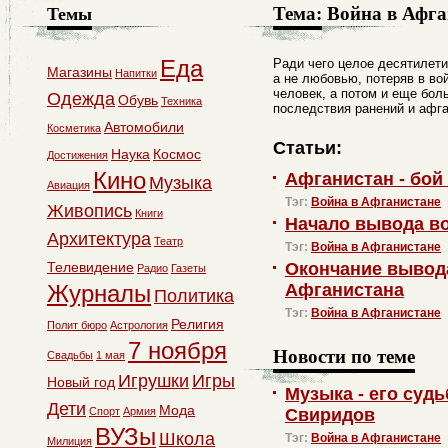
Тема:
Война в Афга
Темы
Еда
Ради чего целое десятилет
Магазины
Напитки
а не любовью, потеряв в во
человек, а потом и еще боль
Одежда
Обувь
Техника
последствия ранений и афг
Автомобили
Косметика
Статьи:
Наука
Космос
Достижения
Кино
Афганистан - бой 
Музыка
Авиация
Тэг:
Война в Афганистане
Живопись
Книги
Начало вывода во
Архитектура
Театр
Тэг:
Война в Афганистане
Телевидение
Окончание вывода
Радио
Газеты
Журналы
Афганистана
Политика
Тэг:
Война в Афганистане
Религия
Полит бюро
Астрология
7 ноября
Новости по теме
Свадьбы
1 мая
Игрушки
Игры
Новый год
Музыка - его суд
Дети
Мода
Спорт
Армия
Свиридов
ВУЗы
Школа
Тэг:
Война в Афганистане
Милиция