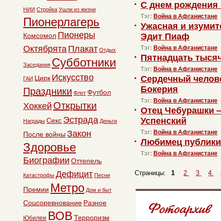
С днем рождения
НИИ
Стройка
Ушли из жизни
Тэг:
Война в Афганистане
Пионерлагерь
Ужасная и изуми
Пионеры
Комсомол
Эдит Пиаф
Октябрята
Плакат
Тэг:
Война в Афганистане
Отдых
Пятнадцать тысяч
Субботники
Заседания
Тэг:
Война в Афганистане
Искусство
Цирк
Сердечный челов
ГАИ
Бокерия
Праздники
Футбол
Флот
Тэг:
Война в Афганистане
Открытки
Хоккей
Отец Чебурашки 
Эстрада
Успенский
Секс
Награды
Деньги
Закон
Тэг:
Война в Афганистане
После войны
Любимец публики
Здоровье
Тэг:
Война в Афганистане
Биографии
Оттепель
Дефицит
Страницы:
1
2
3
4
Катастрофы
Песни
Метро
Премии
Дом и быт
Соцсоревнование
Разное
ВОВ
Терроризм
Юбилеи