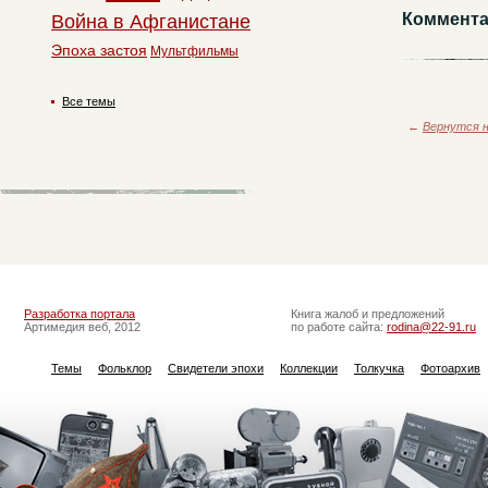
Коммента
Война в Афганистане
Эпоха застоя
Мультфильмы
Все темы
←
Вернутся н
Разработка портала
Книга жалоб и предложений
Артимедия веб, 2012
по работе сайта:
rodina@22-91.ru
Темы
Фольклор
Свидетели эпохи
Коллекции
Толкучка
Фотоархив