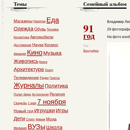
Темы
Семейный альбом
Еда
Магазины
Напитки
Владимир Лен
91
Одежда
Обувь
29 фотографи
Техника
год
Автомобили
На фото изо
Косметика
Наука
Космос
Достижения
Тэг:
Кино
Биографии
Музыка
Авиация
Живопись
Книги
Архитектура
Театр
Телевидение
Радио
Газеты
Журналы
Политика
Религия
Полит бюро
Астрология
7 ноября
Свадьбы
1 мая
Игрушки
Игры
Новый год
Дети
Мода
Спорт
Армия
ВУЗы
Школа
Милиция