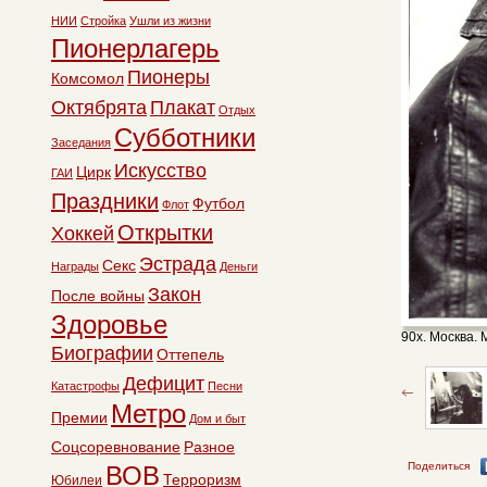
НИИ
Стройка
Ушли из жизни
Пионерлагерь
Пионеры
Комсомол
Октябрята
Плакат
Отдых
Субботники
Заседания
Искусство
Цирк
ГАИ
Праздники
Футбол
Флот
Открытки
Хоккей
Эстрада
Секс
Награды
Деньги
Закон
После войны
Здоровье
90х. Москва. 
Биографии
Оттепель
Дефицит
Катастрофы
Песни
Метро
Премии
Дом и быт
Соцсоревнование
Разное
Поделиться
ВОВ
Терроризм
Юбилеи