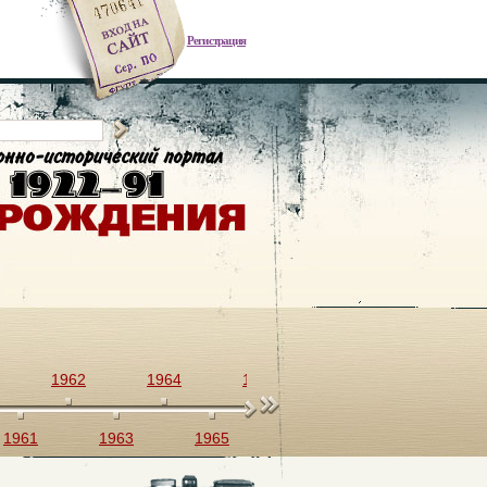
Регистрация
1962
1964
1966
1968
1970
1961
1963
1965
1967
1969