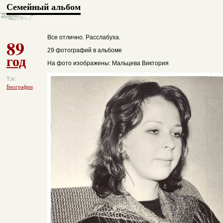
Семейный альбом
Все отлично. Расслабуха.
89
29 фотографий в альбоме
год
На фото изображены: Мальцева Виктория
Тэг:
Биографии