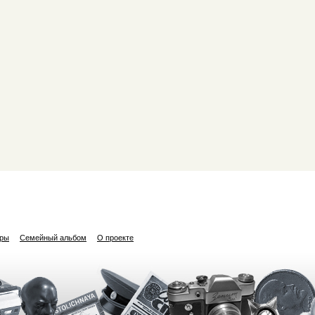
ары
Семейный альбом
О проекте