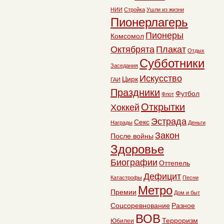
НИИ
Стройка
Ушли из жизни
Пионерлагерь
Пионеры
Комсомол
Октябрята
Плакат
Отдых
Субботники
Заседания
Искусство
Цирк
ГАИ
Праздники
Футбол
Флот
Открытки
Хоккей
Эстрада
Секс
Награды
Деньги
Закон
После войны
Здоровье
Биографии
Оттепель
Дефицит
Катастрофы
Песни
Метро
Премии
Дом и быт
Соцсоревнование
Разное
ВОВ
Терроризм
Юбилеи