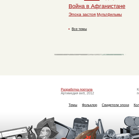
Война в Афганистане
Эпоха застоя
Мультфильмы
Все темы
Разработка портала
К
Артимедия веб, 2012
п
Темы
Фольклор
Свидетели эпохи
Ко