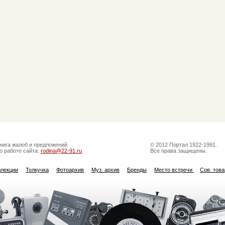
нига жалоб и предложений
© 2012 Портал 1922-1991.
о работе сайта:
rodina@22-91.ru
Все права защищены.
ллекции
Толкучка
Фотоархив
Муз. архив
Бренды
Место встречи
Сов. тов