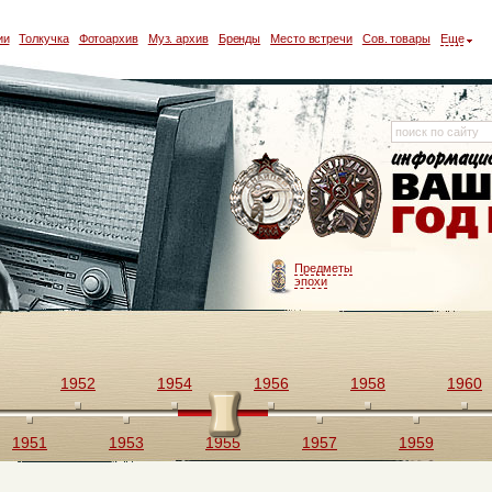
ии
Толкучка
Фотоархив
Муз. архив
Бренды
Место встречи
Сов. товары
Еще
Предметы
эпохи
1952
1954
1956
1958
1960
1951
1953
1955
1957
1959