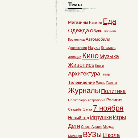
Темы
Еда
Магазины
Напитки
Одежда
Обувь
Техника
Автомобили
Косметика
Наука
Космос
Достижения
Кино
Музыка
Авиация
Живопись
Книги
Архитектура
Театр
Телевидение
Радио
Газеты
Журналы
Политика
Религия
Полит бюро
Астрология
7 ноября
Свадьбы
1 мая
Игрушки
Игры
Новый год
Дети
Мода
Спорт
Армия
ВУЗы
Школа
Милиция