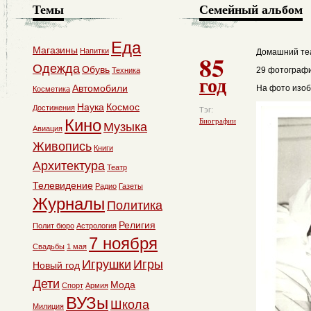
Темы
Семейный альбом
Еда
Магазины
Напитки
Домашний те
85
Одежда
Обувь
29 фотографи
Техника
год
Автомобили
На фото изоб
Косметика
Наука
Космос
Достижения
Тэг:
Кино
Биографии
Музыка
Авиация
Живопись
Книги
Архитектура
Театр
Телевидение
Радио
Газеты
Журналы
Политика
Религия
Полит бюро
Астрология
7 ноября
Свадьбы
1 мая
Игрушки
Игры
Новый год
Дети
Мода
Спорт
Армия
ВУЗы
Школа
Милиция