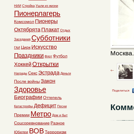
НИИ
Стройка
Ушли из жизни
Пионерлагерь
Пионеры
Комсомол
Октябрята
Плакат
Отдых
Субботники
Заседания
Искусство
Цирк
ГАИ
Москва.
Праздники
Футбол
Флот
Открытки
Хоккей
Эстрада
Секс
Награды
Деньги
Закон
После войны
Здоровье
Поделиться
Биографии
Оттепель
Комм
Дефицит
Катастрофы
Песни
Метро
Премии
Дом и быт
Соцсоревнование
Разное
ВОВ
Терроризм
Юбилеи