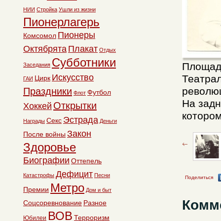
НИИ
Стройка
Ушли из жизни
Пионерлагерь
Пионеры
Комсомол
Октябрята
Плакат
Отдых
Субботники
Площадь
Заседания
Искусство
Театрал
Цирк
ГАИ
революц
Праздники
Футбол
Флот
На задн
Открытки
Хоккей
котором
Эстрада
Секс
Награды
Деньги
Закон
После войны
Здоровье
Биографии
Оттепель
Дефицит
Катастрофы
Песни
Поделиться
Метро
Премии
Дом и быт
Комм
Соцсоревнование
Разное
ВОВ
Терроризм
Юбилеи