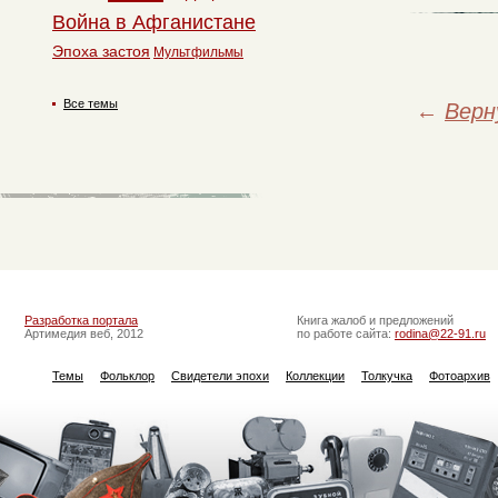
Война в Афганистане
Эпоха застоя
Мультфильмы
Все темы
←
Верн
Разработка портала
Книга жалоб и предложений
Артимедия веб, 2012
по работе сайта:
rodina@22-91.ru
Темы
Фольклор
Свидетели эпохи
Коллекции
Толкучка
Фотоархив