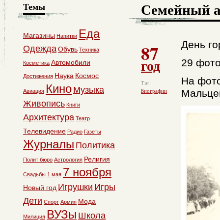
Семейный 
Темы
Еда
Магазины
Напитки
День го
87
Одежда
Обувь
Техника
год
29 фот
Автомобили
Косметика
Наука
Космос
Достижения
На фото
Тэг:
Кино
Музыка
Мальце
Авиация
Биографии
Живопись
Книги
Архитектура
Театр
Телевидение
Радио
Газеты
Журналы
Политика
Религия
Полит бюро
Астрология
7 ноября
Свадьбы
1 мая
Игрушки
Игры
Новый год
Дети
Мода
Спорт
Армия
ВУЗы
Школа
Милиция