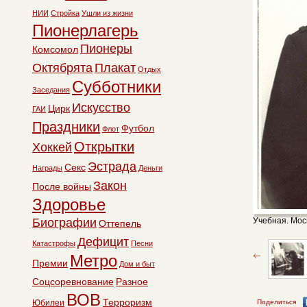
НИИ
Стройка
Ушли из жизни
Пионерлагерь
Пионеры
Комсомол
Октябрята
Плакат
Отдых
Субботники
Заседания
Искусство
Цирк
ГАИ
Праздники
Футбол
Флот
Открытки
Хоккей
Эстрада
Секс
Награды
Деньги
Закон
После войны
Здоровье
Биографии
Учебная. Мос
Оттепель
Дефицит
Катастрофы
Песни
Метро
Премии
Дом и быт
Соцсоревнование
Разное
ВОВ
Терроризм
Юбилеи
Поделиться