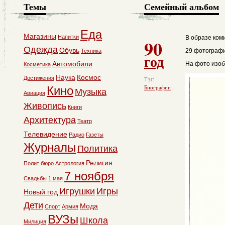
Темы
Семейный альбом
Еда
Магазины
Напитки
В образе ком
90
Одежда
Обувь
29 фотографи
Техника
год
Автомобили
На фото изо
Косметика
Наука
Космос
Достижения
Тэг:
Кино
Биографии
Музыка
Авиация
Живопись
Книги
Архитектура
Театр
Телевидение
Радио
Газеты
Журналы
Политика
Религия
Полит бюро
Астрология
7 ноября
Свадьбы
1 мая
Игрушки
Игры
Новый год
Дети
Мода
Спорт
Армия
ВУЗы
Школа
Милиция