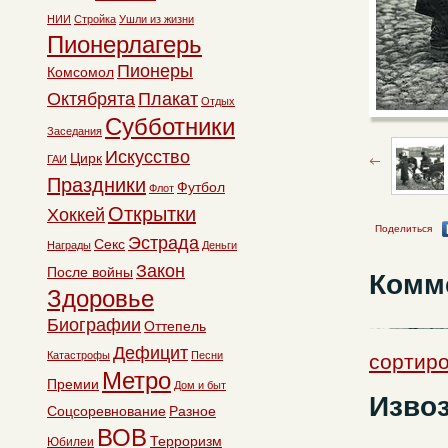
НИИ
Стройка
Ушли из жизни
Пионерлагерь
Пионеры
Комсомол
Октябрята
Плакат
Отдых
Субботники
Заседания
Искусство
Цирк
ГАИ
Праздники
Футбол
Флот
Открытки
Хоккей
Поделиться
Эстрада
Секс
Награды
Деньги
Закон
После войны
Комм
Здоровье
Биографии
Оттепель
Дефицит
Катастрофы
Песни
сортиро
Метро
Премии
Дом и быт
Извоз
Соцсоревнование
Разное
ВОВ
Терроризм
Юбилеи