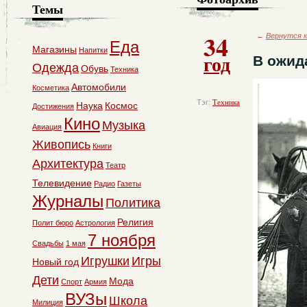
Темы
34
←
Вернутся к
Еда
Магазины
Напитки
год
В ожид
Одежда
Обувь
Техника
Автомобили
Косметика
Тэг:
Техника
Наука
Космос
Достижения
Кино
Музыка
Авиация
Живопись
Книги
Архитектура
Театр
Телевидение
Радио
Газеты
Журналы
Политика
Религия
Полит бюро
Астрология
7 ноября
Свадьбы
1 мая
Игрушки
Игры
Новый год
Дети
Мода
Спорт
Армия
ВУЗы
Школа
Милиция