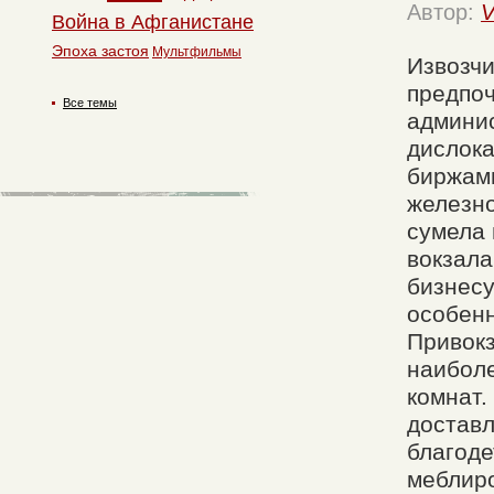
Автор:
V
Война в Афганистане
Эпоха застоя
Мультфильмы
Извозчи
предпоч
Все темы
админис
дислока
биржами
железно
сумела 
вокзала
бизнесу
особенн
Привокз
наибол
комнат.
доставл
благоде
меблиро