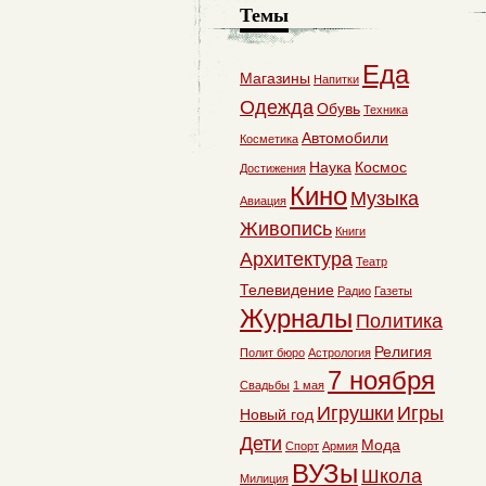
Темы
Еда
Магазины
Напитки
Одежда
Обувь
Техника
Автомобили
Косметика
Наука
Космос
Достижения
Кино
Музыка
Авиация
Живопись
Книги
Архитектура
Театр
Телевидение
Радио
Газеты
Журналы
Политика
Религия
Полит бюро
Астрология
7 ноября
Свадьбы
1 мая
Игрушки
Игры
Новый год
Дети
Мода
Спорт
Армия
ВУЗы
Школа
Милиция