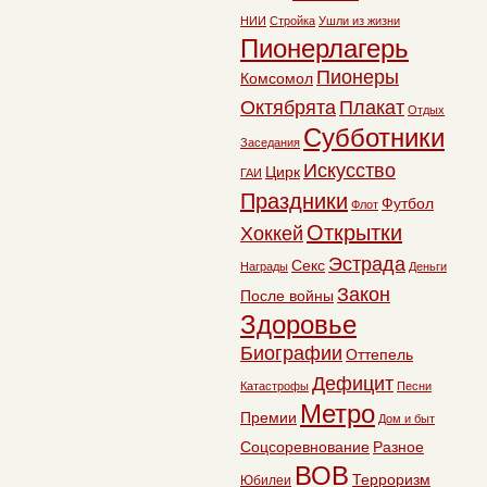
НИИ
Стройка
Ушли из жизни
Пионерлагерь
Пионеры
Комсомол
Октябрята
Плакат
Отдых
Субботники
Заседания
Искусство
Цирк
ГАИ
Праздники
Футбол
Флот
Открытки
Хоккей
Эстрада
Секс
Награды
Деньги
Закон
После войны
Здоровье
Биографии
Оттепель
Дефицит
Катастрофы
Песни
Метро
Премии
Дом и быт
Соцсоревнование
Разное
ВОВ
Терроризм
Юбилеи