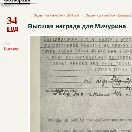
34
←
Вернутся к альбому 1934 год
←
Вернутся к альбому Биограф
год
Высшая награда для Мичурина
Тэг:
Биографии