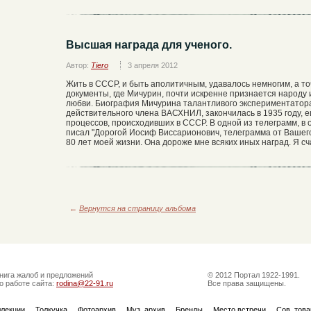
Высшая награда для ученого.
Автор:
Tiero
3 апреля 2012
Жить в СССР, и быть аполитичным, удавалось немногим, а то
документы, где Мичурин, почти искренне признается народу
любви. Биография Мичурина талантливого экспериментатора
действительного члена ВАСХНИЛ, закончилась в 1935 году,
процессов, происходивших в СССР. В одной из телеграмм, в
писал "Дорогой Иосиф Виссарионович, телеграмма от Вашег
80 лет моей жизни. Она дороже мне всяких иных наград. Я с
←
Вернутся на страницу альбома
нига жалоб и предложений
© 2012 Портал 1922-1991.
о работе сайта:
rodina@22-91.ru
Все права защищены.
ллекции
Толкучка
Фотоархив
Муз. архив
Бренды
Место встречи
Сов. тов