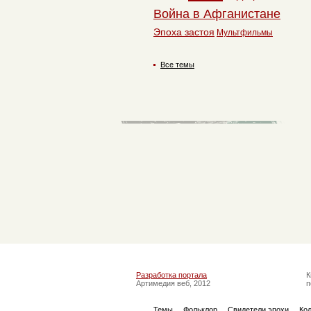
Война в Афганистане
Эпоха застоя
Мультфильмы
Все темы
Разработка портала
К
Артимедия веб, 2012
п
Темы
Фольклор
Свидетели эпохи
Ко