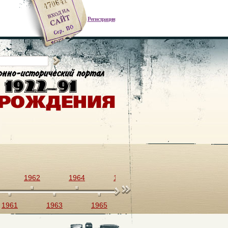
Регистрация
1962
1964
1966
1968
1970
1961
1963
1965
1967
1969