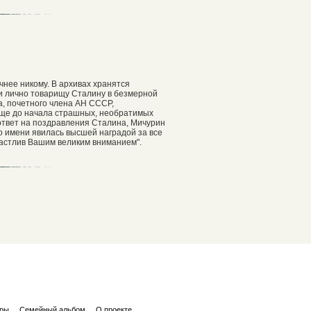
чнее никому. В архивах хранятся
 и лично товарищу Сталину в безмерной
, почетного члена АН СССР,
 еще до начала страшных, необратимых
 ответ на поздравления Сталина, Мичурин
о имени явилась высшей наградой за все
частлив Вашим великим вниманием".
ары
Семейный альбом
О проекте