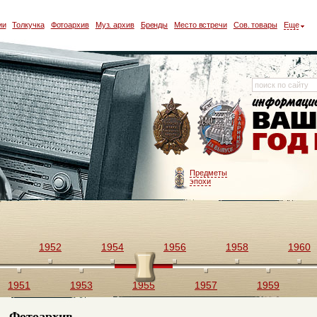
ии
Толкучка
Фотоархив
Муз. архив
Бренды
Место встречи
Сов. товары
Еще
Предметы
эпохи
1952
1954
1956
1958
1960
1951
1953
1955
1957
1959
Фотоархив