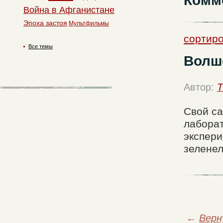
Комм
Война в Афганистане
Эпоха застоя
Мультфильмы
сортиро
Все темы
Волш
Автор:
T
Свой са
лаборат
экспери
зелене
←
Верн