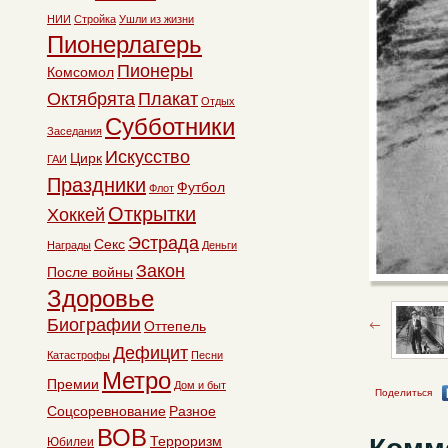
НИИ
Стройка
Ушли из жизни
Пионерлагерь
Пионеры
Комсомол
Октябрята
Плакат
Отдых
Субботники
Заседания
Искусство
Цирк
ГАИ
Праздники
Футбол
Флот
Открытки
Хоккей
Эстрада
Секс
Награды
Деньги
Закон
После войны
Здоровье
Биографии
Оттепель
Дефицит
Катастрофы
Песни
Метро
Премии
Дом и быт
Поделиться
Соцсоревнование
Разное
ВОВ
Терроризм
Юбилеи