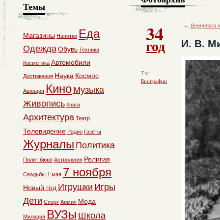
Темы
34
←
Вернутся к
Еда
Магазины
Напитки
год
И. В. М
Одежда
Обувь
Техника
Автомобили
Косметика
Тэг:
Наука
Космос
Достижения
Биографии
Кино
Музыка
Авиация
Живопись
Книги
Архитектура
Театр
Телевидение
Радио
Газеты
Журналы
Политика
Религия
Полит бюро
Астрология
7 ноября
Свадьбы
1 мая
Игрушки
Игры
Новый год
Дети
Мода
Спорт
Армия
ВУЗы
Школа
Милиция