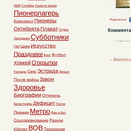
НИИ
Стройка
Ушли из жизни
Пионерлагерь
Пионеры
Поделиться
Комсомол
Октябрята
Плакат
Отдых
Коммента
Субботники
Заседания
Искусство
Цирк
ГАИ
Праздники
Футбол
Флот
←
Вернутся н
Открытки
Хоккей
Эстрада
Секс
Награды
Деньги
Закон
После войны
Здоровье
Биографии
Оттепель
Дефицит
Катастрофы
Песни
Метро
Премии
Дом и быт
Соцсоревнование
Разное
ВОВ
Терроризм
Юбилеи