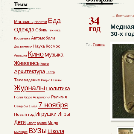
Темы
34
←
Вернутся к
Еда
Магазины
Напитки
год
Медная
Одежда
Обувь
Техника
30-х го
Автомобили
Косметика
Тэг:
Техника
Наука
Космос
Достижения
Кино
Музыка
Авиация
Живопись
Книги
Архитектура
Театр
Телевидение
Радио
Газеты
Журналы
Политика
Религия
Полит бюро
Астрология
7 ноября
Свадьбы
1 мая
Игрушки
Игры
Новый год
Дети
Мода
Спорт
Армия
ВУЗы
Школа
Милиция