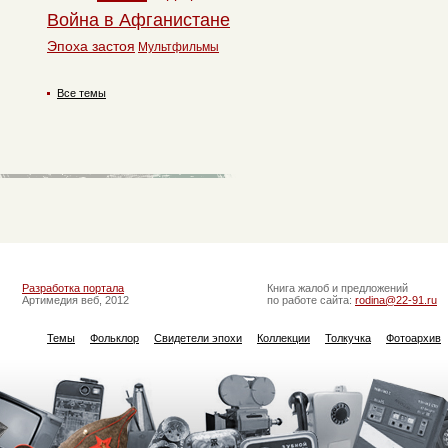
Война в Афганистане
Эпоха застоя
Мультфильмы
Все темы
Разработка портала
Книга жалоб и предложений
Артимедия веб, 2012
по работе сайта:
rodina@22-91.ru
Темы
Фольклор
Свидетели эпохи
Коллекции
Толкучка
Фотоархив