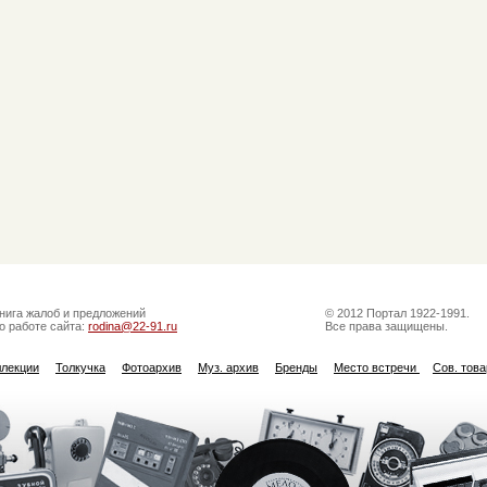
нига жалоб и предложений
© 2012 Портал 1922-1991.
о работе сайта:
rodina@22-91.ru
Все права защищены.
ллекции
Толкучка
Фотоархив
Муз. архив
Бренды
Место встречи
Сов. тов