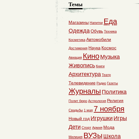
Темы
Еда
Магазины
Напитки
Одежда
Обувь
Техника
Автомобили
Косметика
Наука
Космос
Достижения
Кино
Музыка
Авиация
Живопись
Книги
Архитектура
Театр
Телевидение
Радио
Газеты
Журналы
Политика
Религия
Полит бюро
Астрология
7 ноября
Свадьбы
1 мая
Игрушки
Игры
Новый год
Дети
Мода
Спорт
Армия
ВУЗы
Школа
Милиция