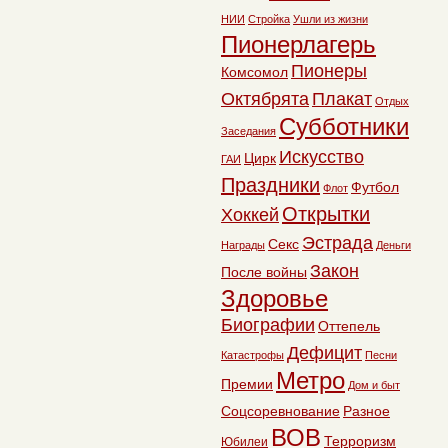
НИИ
Стройка
Ушли из жизни
Пионерлагерь
Пионеры
Комсомол
Октябрята
Плакат
Отдых
Субботники
Заседания
Искусство
Цирк
ГАИ
Праздники
Футбол
Флот
Открытки
Хоккей
Эстрада
Секс
Награды
Деньги
Закон
После войны
Здоровье
Биографии
Оттепель
Дефицит
Катастрофы
Песни
Метро
Премии
Дом и быт
Соцсоревнование
Разное
ВОВ
Терроризм
Юбилеи