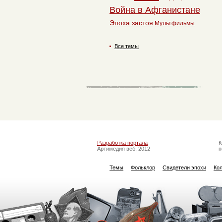
Война в Афганистане
Эпоха застоя
Мультфильмы
Все темы
Разработка портала
К
Артимедия веб, 2012
п
Темы
Фольклор
Свидетели эпохи
Ко