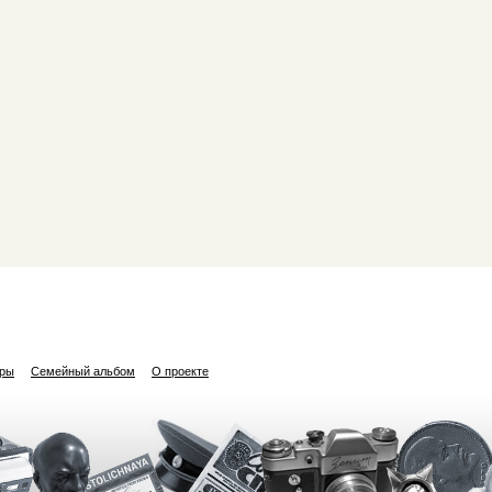
ары
Семейный альбом
О проекте