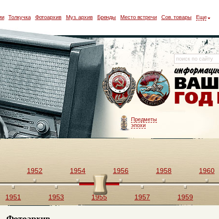
ии
Толкучка
Фотоархив
Муз. архив
Бренды
Место встречи
Сов. товары
Еще
Предметы
эпохи
1952
1954
1956
1958
1960
1951
1953
1955
1957
1959
Фотоархив