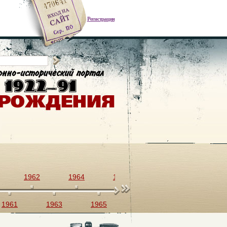
Регистрация
1962
1964
1966
1968
1970
1961
1963
1965
1967
1969