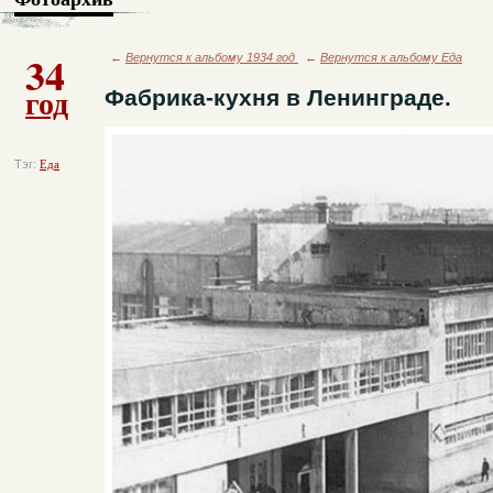
34
←
Вернутся к альбому 1934 год
←
Вернутся к альбому Еда
год
Фабрика-кухня в Ленинграде.
Тэг:
Еда