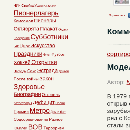
НИИ
Стройка
Ушли из жизни
Пионерлагерь
Поделиться
Пионеры
Комсомол
Октябрята
Плакат
Комм
Отдых
Субботники
Заседания
Искусство
Цирк
ГАИ
Праздники
сортиро
Футбол
Флот
Открытки
Хоккей
Моде
Эстрада
Секс
Награды
Деньги
Закон
После войны
Автор:
N
Здоровье
Биографии
Оттепель
В 1979 
Дефицит
открыв 
Катастрофы
Песни
Метро
зарубеж
Премии
Дом и быт
ряд с К
Соцсоревнование
Разное
стали в
ВОВ
Терроризм
Юбилеи