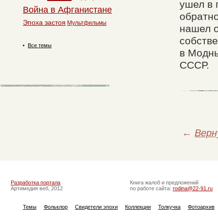
ушел в 
Война в Афганистане
обратно
Эпоха застоя
Мультфильмы
нашел о
собстве
Все темы
в Модн
СССР.
←
Верн
Разработка портала
Книга жалоб и предложений
Артимедия веб, 2012
по работе сайта:
rodina@22-91.ru
Темы
Фольклор
Свидетели эпохи
Коллекции
Толкучка
Фотоархив