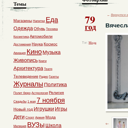
Темы
79
←
Вернутся к
Еда
Магазины
Напитки
год
Вячесл
Одежда
Обувь
Техника
Автомобили
Косметика
Тэг:
Мода
Наука
Космос
Достижения
Кино
Музыка
Авиация
Живопись
Книги
Архитектура
Театр
Телевидение
Радио
Газеты
Журналы
Политика
Религия
Полит бюро
Астрология
7 ноября
Свадьбы
1 мая
Игрушки
Игры
Новый год
Дети
Мода
Спорт
Армия
ВУЗы
Школа
Милиция