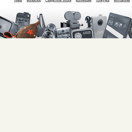
Темы
Фольклор
Свидетели эпохи
Коллекции
Толкучка
Фотоархив