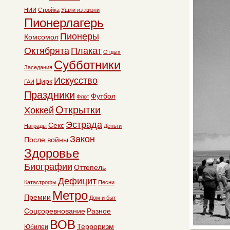
НИИ
Стройка
Ушли из жизни
Пионерлагерь
Пионеры
Комсомол
Октябрята
Плакат
Отдых
Субботники
Заседания
Искусство
Цирк
ГАИ
Праздники
Футбол
Флот
Открытки
Хоккей
Эстрада
Секс
Награды
Деньги
Закон
После войны
Здоровье
Биографии
Оттепель
Дефицит
Катастрофы
Песни
Метро
Премии
Дом и быт
Соцсоревнование
Разное
ВОВ
Терроризм
Юбилеи