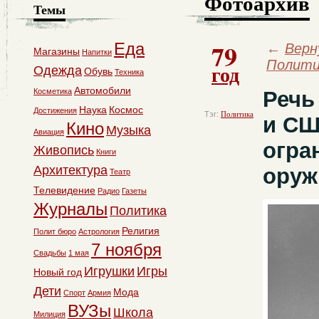
Фотоархив
Темы
79
Еда
←
Верн
Магазины
Напитки
Полити
год
Одежда
Обувь
Техника
Автомобили
Косметика
Речь
Наука
Космос
Достижения
Тэг:
Политика
и СШ
Кино
Музыка
Авиация
огра
Живопись
Книги
Архитектура
оруж
Театр
Телевидение
Радио
Газеты
Журналы
Политика
Религия
Полит бюро
Астрология
7 ноября
Свадьбы
1 мая
Игрушки
Игры
Новый год
Дети
Мода
Спорт
Армия
ВУЗы
Школа
Милиция