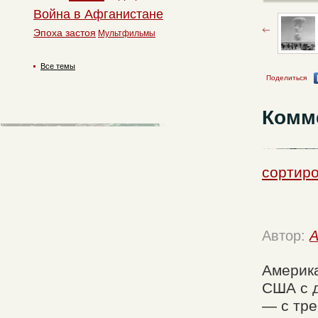
Война в Афганистане
Эпоха застоя
Мультфильмы
Все темы
Поделиться
Комм
сортиро
Автор:
A
Америка
США с д
— с тре