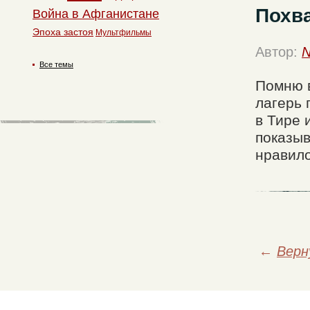
Похва
Война в Афганистане
Эпоха застоя
Мультфильмы
Автор:
N
Все темы
Помню в
лагерь 
в Тире 
показыв
нравило
←
Верн