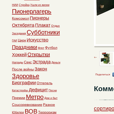
НИИ
Стройка
Ушли из жизни
Пионерлагерь
Пионеры
Комсомол
Октябрята
Плакат
Отдых
Субботники
Заседания
Искусство
Цирк
ГАИ
Праздники
Футбол
Флот
Открытки
Хоккей
Эстрада
Секс
Награды
Деньги
Закон
После войны
Здоровье
Поделиться
Биографии
Оттепель
Комм
Дефицит
Катастрофы
Песни
Метро
Премии
Дом и быт
Соцсоревнование
Разное
сортиро
ВОВ
Терроризм
Юбилеи