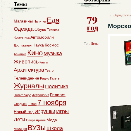
Темы
79
←
Вернутся к
Еда
Магазины
Напитки
год
Морско
Одежда
Обувь
Техника
Автомобили
Косметика
Тэг:
Игры
Наука
Космос
Достижения
Кино
Музыка
Авиация
Живопись
Книги
Архитектура
Театр
Телевидение
Радио
Газеты
Журналы
Политика
Религия
Полит бюро
Астрология
7 ноября
Свадьбы
1 мая
Игрушки
Игры
Новый год
Дети
Мода
Спорт
Армия
ВУЗы
Школа
Милиция