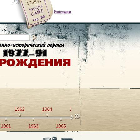
Регистрация
1962
1964
1966
1968
1970
1961
1963
1965
1967
1969