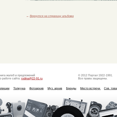
←
Вернутся на страницу альбома
нига жалоб и предложений
© 2012 Портал 1922-1991.
о работе сайта:
rodina@22-91.ru
Все права защищены.
ллекции
Толкучка
Фотоархив
Муз. архив
Бренды
Место встречи
Сов. тов