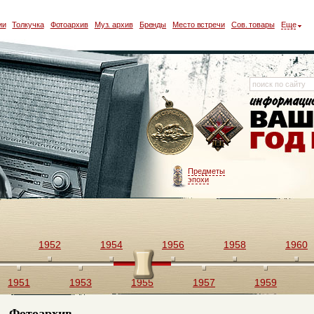
ии
Толкучка
Фотоархив
Муз. архив
Бренды
Место встречи
Сов. товары
Еще
Предметы
эпохи
1952
1954
1956
1958
1960
1951
1953
1955
1957
1959
Фотоархив