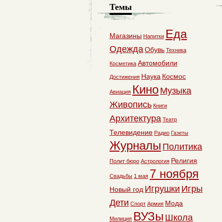
Темы
Еда
Магазины
Напитки
Одежда
Обувь
Техника
Автомобили
Косметика
Наука
Космос
Достижения
Кино
Музыка
Авиация
Живопись
Книги
Архитектура
Театр
Телевидение
Радио
Газеты
Журналы
Политика
Религия
Полит бюро
Астрология
7 ноября
Свадьбы
1 мая
Игрушки
Игры
Новый год
Дети
Мода
Спорт
Армия
ВУЗы
Школа
Милиция