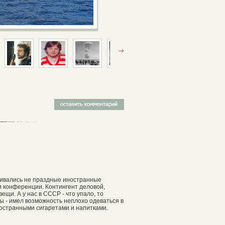
вливались не праздные иностранные
и конференции. Контингент деловой,
щи. А у нас в СССР - что упало, то
ды - имел возможность неплохо одеваться в
ностранными сигаретами и напитками.