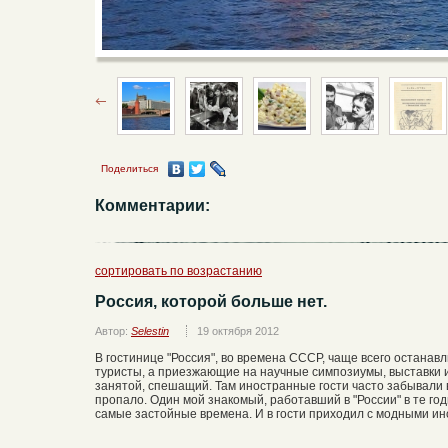
Поделиться
Комментарии:
сортировать по возрастанию
Россия, которой больше нет.
Автор:
Selestin
19 октября 2012
В гостинице "Россия", во времена СССР, чаще всего остана
туристы, а приезжающие на научные симпозиумы, выставки 
занятой, спешащий. Там иностранные гости часто забывали ве
пропало. Один мой знакомый, работавший в "России" в те го
самые застойные времена. И в гости приходил с модными и