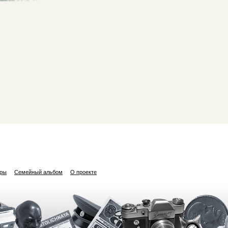
ары
Семейный альбом
О проекте