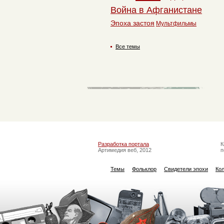
Война в Афганистане
Эпоха застоя
Мультфильмы
Все темы
Разработка портала
К
Артимедия веб, 2012
п
Темы
Фольклор
Свидетели эпохи
Ко