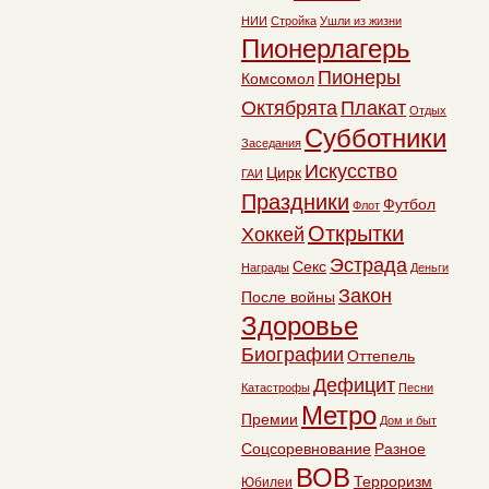
НИИ
Стройка
Ушли из жизни
Пионерлагерь
Пионеры
Комсомол
Октябрята
Плакат
Отдых
Субботники
Заседания
Искусство
Цирк
ГАИ
Праздники
Футбол
Флот
Открытки
Хоккей
Эстрада
Секс
Награды
Деньги
Закон
После войны
Здоровье
Биографии
Оттепель
Дефицит
Катастрофы
Песни
Метро
Премии
Дом и быт
Соцсоревнование
Разное
ВОВ
Терроризм
Юбилеи